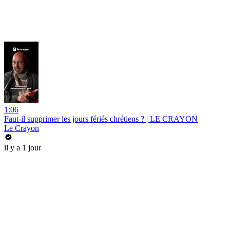
1:06
Faut-il supprimer les jours fériés chrétiens ? | LE CRAYON
Le Crayon
il y a 1 jour