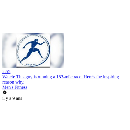
2:55
Watch: This guy is running a 153-mile race. Here's the inspiring
reason why.
Men's Fitness
il y a 9 ans