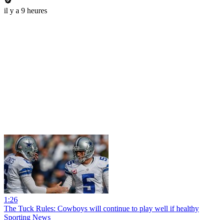
il y a 9 heures
1:26
The Tuck Rules: Cowboys will continue to play well if healthy
Sporting News