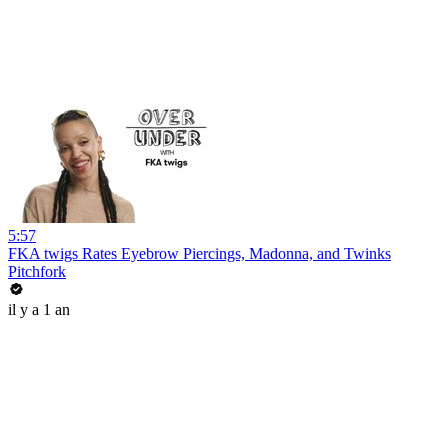
5:57
FKA twigs Rates Eyebrow Piercings, Madonna, and Twinks
Pitchfork
il y a 1 an