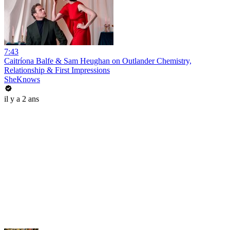
7:43
Caitríona Balfe & Sam Heughan on Outlander Chemistry,
Relationship & First Impressions
SheKnows
il y a 2 ans