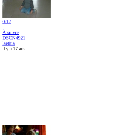
0:12
|
À suivre
DSCN4921
laetitia
il y a 17 ans