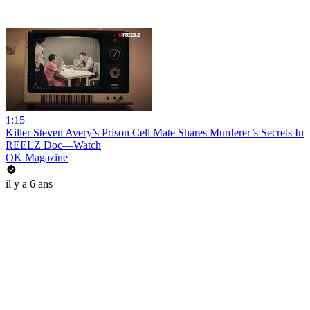
1:15
Killer Steven Avery’s Prison Cell Mate Shares Murderer’s Secrets In
REELZ Doc—Watch
OK Magazine
il y a 6 ans