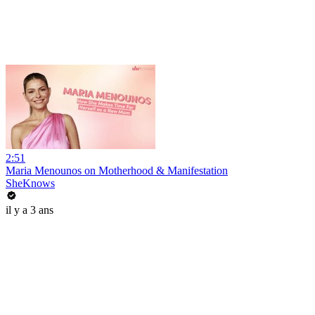
2:51
Maria Menounos on Motherhood & Manifestation
SheKnows
il y a 3 ans