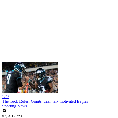
1:47
The Tuck Rules: Giants' trash talk motivated Eagles
Sporting News
il y a 12 ans