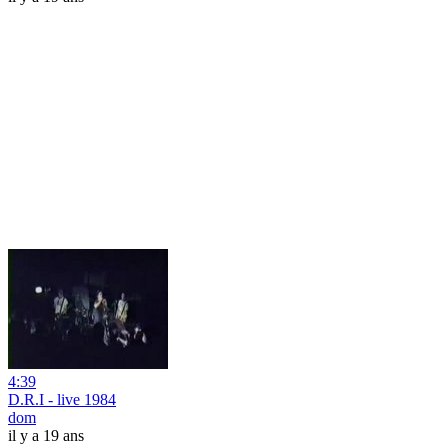
4:39
D.R.I - live 1984
dom
il y a 19 ans