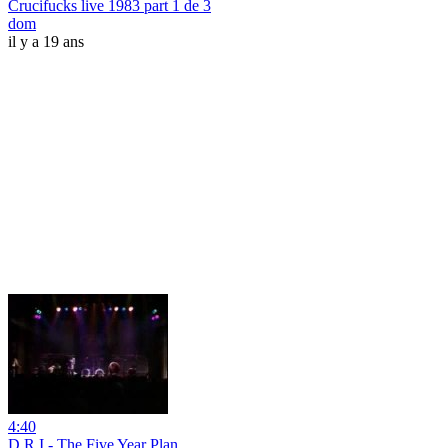
Crucifucks live 1983 part 1 de 3
dom
il y a 19 ans
4:40
D.R.I - The Five Year Plan