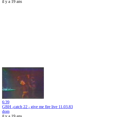
il y a 19 ans
6:39
GBH -catch 22 - give me fire live 11.03.83
dom
il y a 19 ans