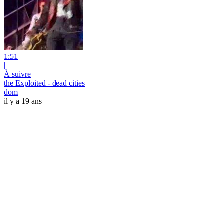
1:51
|
À suivre
the Exploited - dead cities
dom
il y a 19 ans