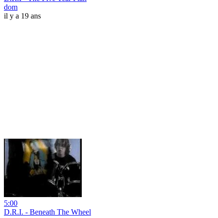
dom
il y a 19 ans
5:00
D.R.I. - Beneath The Wheel