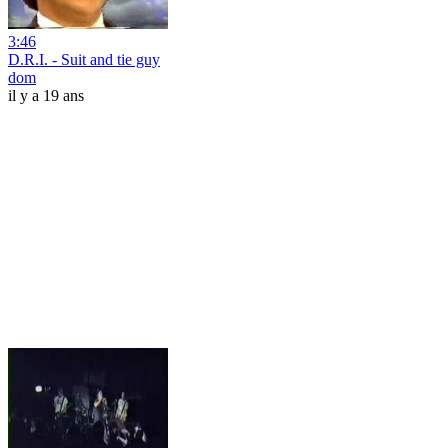
3:46
D.R.I. - Suit and tie guy
dom
il y a 19 ans