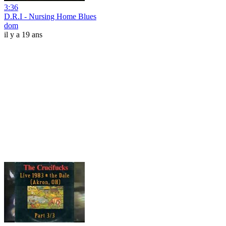
3:36
D.R.I - Nursing Home Blues
dom
il y a 19 ans