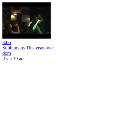
3:06
Subhumans This years war
dom
il y a 19 ans