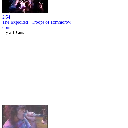
2:54
The Exploited - Troops of Tommorow
dom
il y a 19 ans