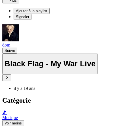
Plus
Ajouter à la playlist
Signaler
dom
Suivre
Black Flag - My War Live
il y a 19 ans
Catégorie
🎵
Musique
Voir moins