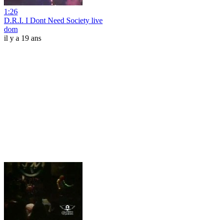
1:26
D.R.I. I Dont Need Society live
dom
il y a 19 ans