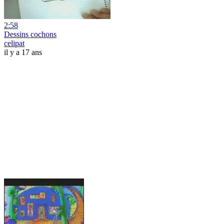
2:58
Dessins cochons
celipat
il y a 17 ans