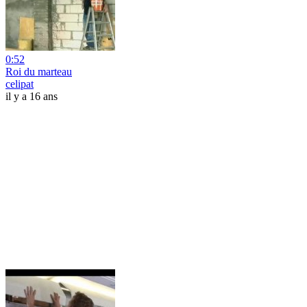
0:52
Roi du marteau
celipat
il y a 16 ans