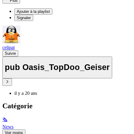
Plus
Ajouter à la playlist
Signaler
celipat
Suivre
pub Oasis_TopDoo_Geiser
il y a 20 ans
Catégorie
🗞
News
Voir moins