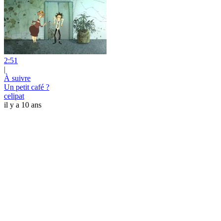
2:51
|
À suivre
Un petit café ?
celipat
il y a 10 ans