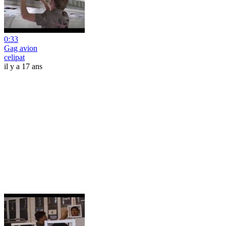
0:33
Gag avion
celipat
il y a 17 ans