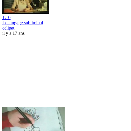
1:10
Le langage subliminal
celipat
il y a 17 ans