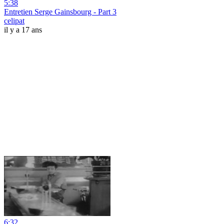
5:38
Entretien Serge Gainsbourg - Part 3
celipat
il y a 17 ans
6:32