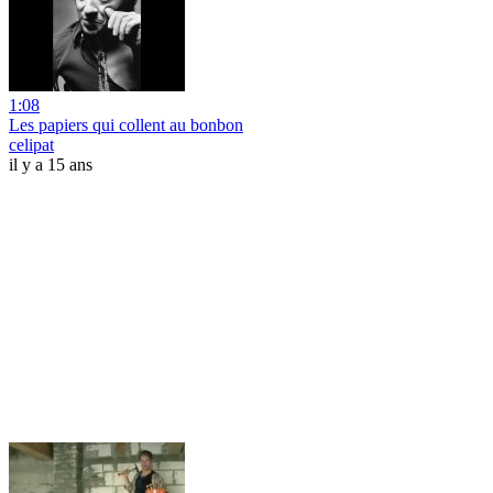
1:08
Les papiers qui collent au bonbon
celipat
il y a 15 ans