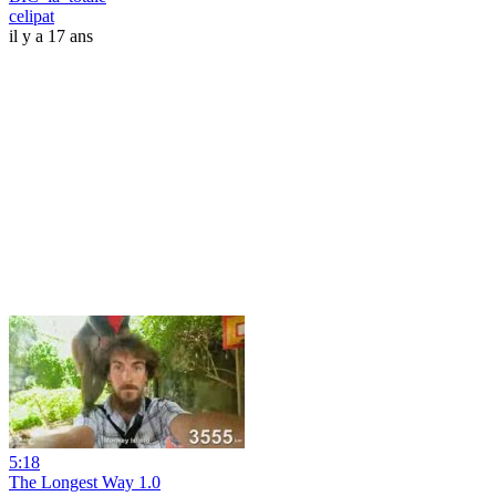
celipat
il y a 17 ans
5:18
The Longest Way 1.0