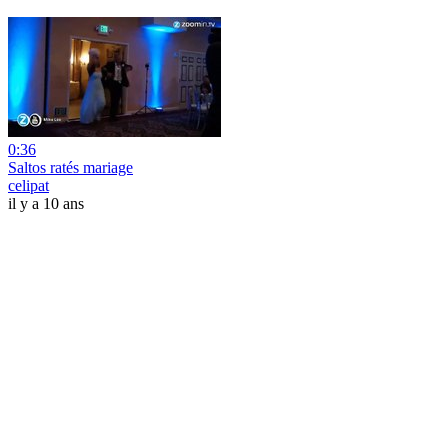
0:36
Saltos ratés mariage
celipat
il y a 10 ans