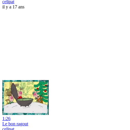
celipat
il y a 17 ans
1:26
Le bon ragout
celipat