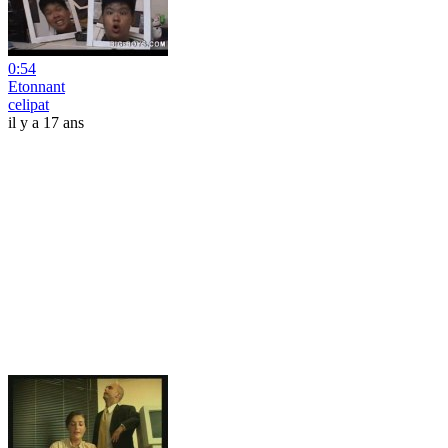
0:54
Etonnant
celipat
il y a 17 ans