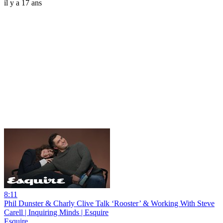
il y a 17 ans
8:11
Phil Dunster & Charly Clive Talk ‘Rooster’ & Working With Steve
Carell | Inquiring Minds | Esquire
Esquire