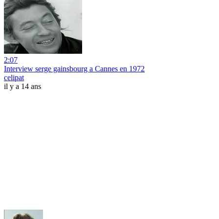
2:07
Interview serge gainsbourg a Cannes en 1972
celipat
il y a 14 ans