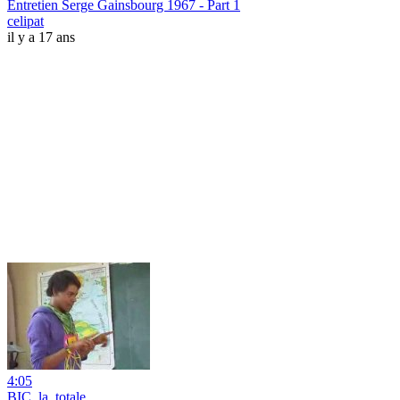
Entretien Serge Gainsbourg 1967 - Part 1
celipat
il y a 17 ans
4:05
BIC_la_totale