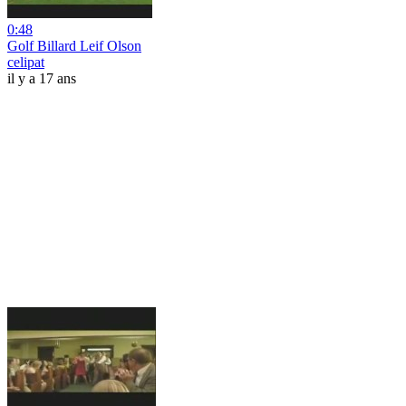
0:48
Golf Billard Leif Olson
celipat
il y a 17 ans