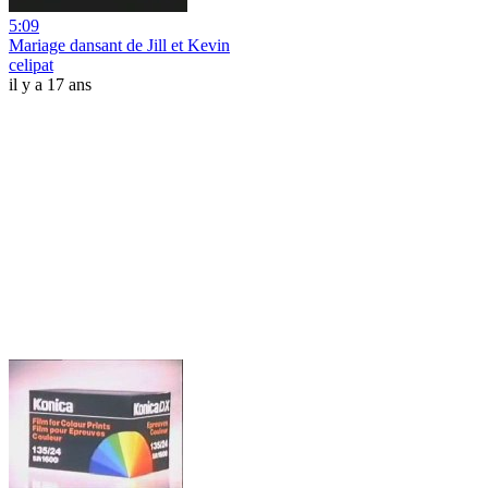
5:09
Mariage dansant de Jill et Kevin
celipat
il y a 17 ans