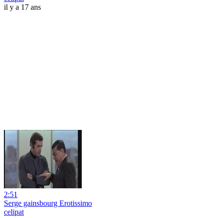
il y a 17 ans
2:51
Serge gainsbourg Erotissimo
celipat