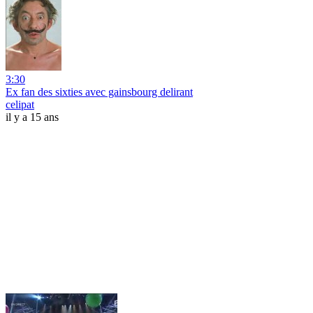
3:30
Ex fan des sixties avec gainsbourg delirant
celipat
il y a 15 ans