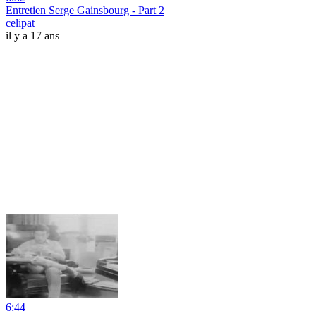
Entretien Serge Gainsbourg - Part 2
celipat
il y a 17 ans
6:44