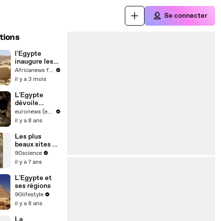
Se connecter
tions
l'Egypte
inaugure les
tombes de
Africanews français
l'Époque du
il y a 3 mois
Nouvel
Empire à
L'Egypte
Louxor
dévoile
tombeaux et
euronews (en français)
sarcophages à
il y a 8 ans
Louxor
Les plus
beaux sites de
l'Egypte
90science
antique
il y a 7 ans
L'Egypte et
ses régions
90lifestyle
il y a 8 ans
La