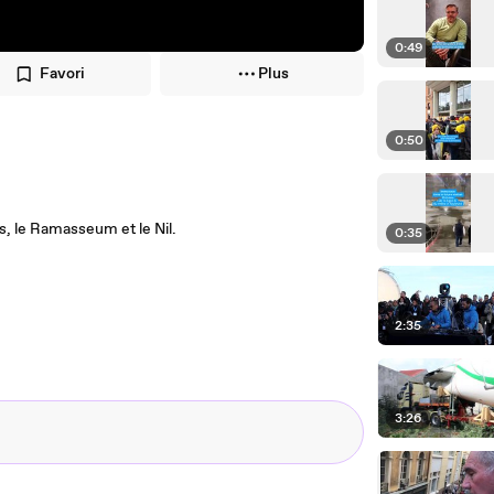
0:49
Favori
Plus
0:50
s, le Ramasseum et le Nil.
0:35
2:35
3:26