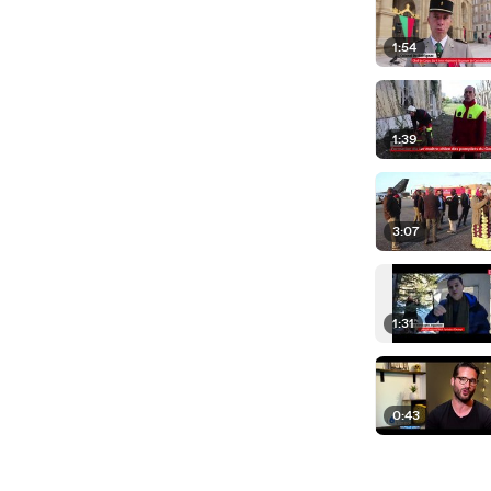
1:54
1:39
3:07
1:31
0:43