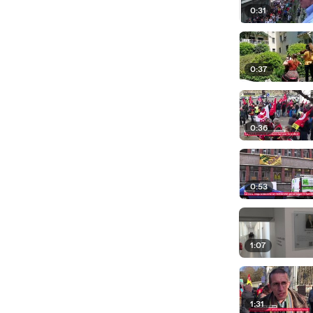
0:31
0:37
0:36
0:53
1:07
1:31