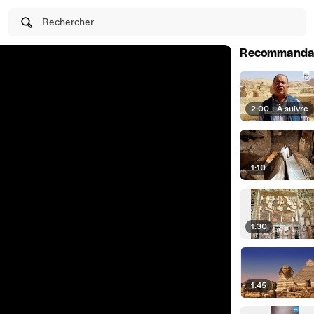
Rechercher
Recommanda
2:00
|
À suivre
1:10
1:30
1:45