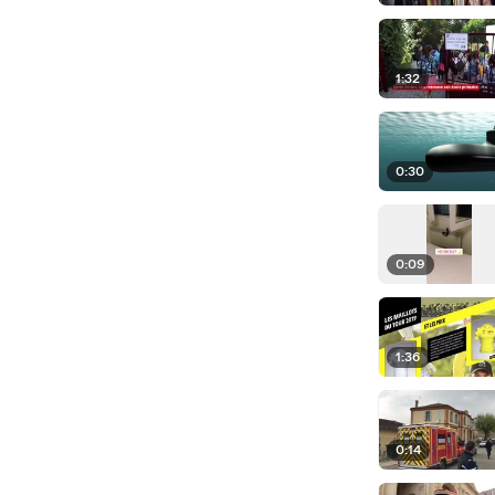
1:32
0:30
0:09
1:36
0:14