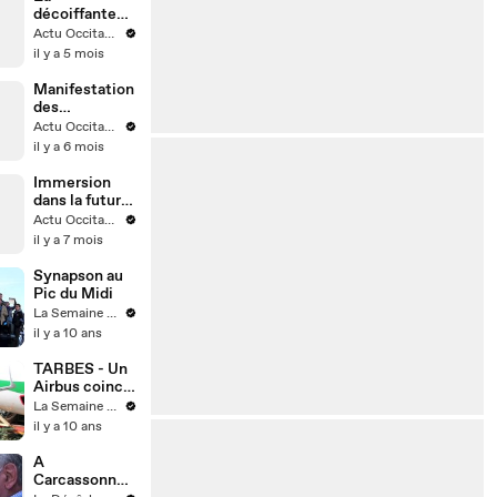
décoiffante
anecdote de
Actu Occitanie
l'ancien pilier
il y a 5 mois
italien Andrea
Lo Cicero
Manifestation
des
agriculteurs à
Actu Occitanie
Toulouse
il y a 6 mois
Immersion
dans la future
station
Actu Occitanie
Ormeau de la
il y a 7 mois
ligne C du
métro de
Synapson au
Toulouse
Pic du Midi
La Semaine des Pyrénées
il y a 10 ans
TARBES - Un
Airbus coincé
au Bout du
La Semaine des Pyrénées
Pont !
il y a 10 ans
A
Carcassonne,