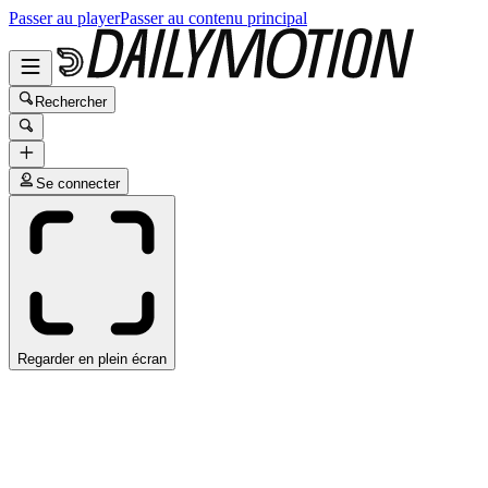
Passer au player
Passer au contenu principal
Rechercher
Se connecter
Regarder en plein écran