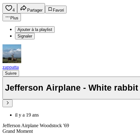
4
Partager
Favori
Plus
Ajouter à la playlist
Signaler
zappatta
Suivre
Jefferson Airplane - White rabbi
il y a 19 ans
Jefferson Airplane Woodstock '69
Grand Moment