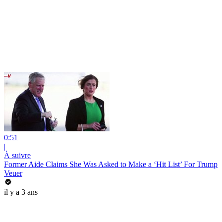
0:51
|
À suivre
Former Aide Claims She Was Asked to Make a ‘Hit List’ For Trump
Veuer
il y a 3 ans