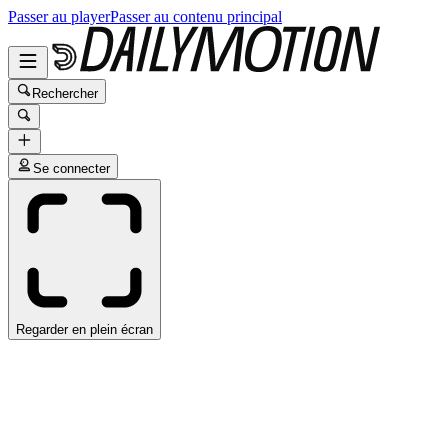
Passer au player
Passer au contenu principal
Rechercher
Se connecter
Regarder en plein écran