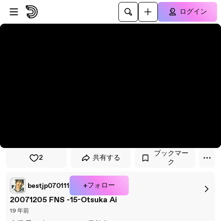
プレイヤーにスキップ
メインコンテンツにスキップ
ログイン
ブックマー
2
共有する
ク
+フォロー
bestjp070111
20071205 FNS -15-Otsuka Ai
19 年前