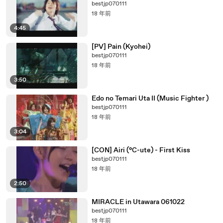
bestjp070111
18 年前
4:45
[PV] Pain (Kyohei)
bestjp070111
18 年前
3:50
Edo no Temari Uta II (Music Fighter )
bestjp070111
18 年前
3:04
[CON] Airi (°C-ute) - First Kiss
bestjp070111
18 年前
2:50
MIRACLE in Utawara 061022
bestjp070111
18 年前