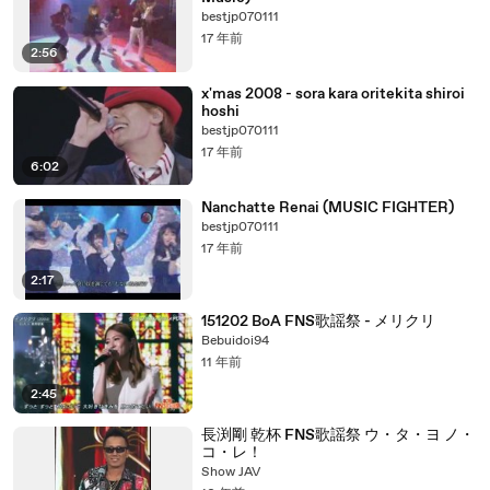
bestjp070111
17 年前
2:56
x'mas 2008 - sora kara oritekita shiroi
hoshi
bestjp070111
17 年前
6:02
Nanchatte Renai (MUSIC FIGHTER)
bestjp070111
17 年前
2:17
151202 BoA FNS歌謡祭 - メリクリ
Bebuidoi94
11 年前
2:45
長渕剛 乾杯 FNS歌謡祭 ウ・タ・ヨ ノ・
コ・レ！
Show JAV