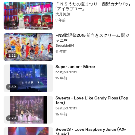
ＦＮＳうたの夏まつり 西野カナ「パッ」
「アイラブユー」
大月美加
8 年前
3:32
FNS歌謡祭2015 前向きスクリーム 関ジ
ャニ∞
Bebuidoi94
11 年前
2:32
Super Junior - Mirror
bestjp070111
15 年前
3:59
Sweets - Love Like Candy Floss (Pop
Jam)
bestjp070111
15 年前
2:29
SweetS - Love Raspberry Juice (AX-
Music)