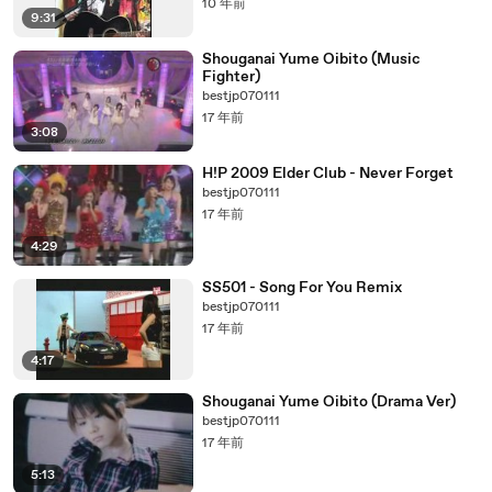
10 年前
9:31
Shouganai Yume Oibito (Music
Fighter)
bestjp070111
17 年前
3:08
H!P 2009 Elder Club - Never Forget
bestjp070111
17 年前
4:29
SS501 - Song For You Remix
bestjp070111
17 年前
4:17
Shouganai Yume Oibito (Drama Ver)
bestjp070111
17 年前
5:13