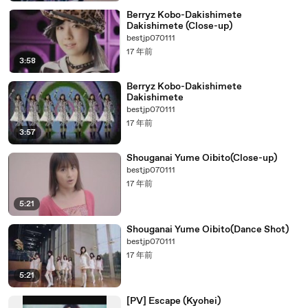
Berryz Kobo-Dakishimete
Dakishimete (Close-up)
bestjp070111
17 年前
3:58
Berryz Kobo-Dakishimete
Dakishimete
bestjp070111
17 年前
3:57
Shouganai Yume Oibito(Close-up)
bestjp070111
17 年前
5:21
Shouganai Yume Oibito(Dance Shot)
bestjp070111
17 年前
5:21
[PV] Escape (Kyohei)