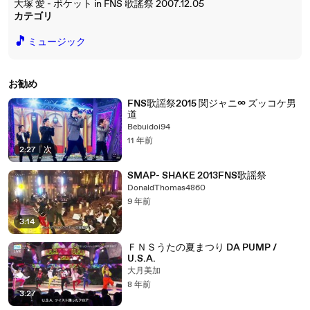
大塚 愛 - ポケット in FNS 歌謠祭 2007.12.05
カテゴリ
🎵
ミュージック
お勧め
FNS歌謡祭2015 関ジャニ∞ ズッコケ男
道
Bebuidoi94
11 年前
2:27
|
次
SMAP- SHAKE 2013FNS歌謡祭
DonaldThomas4860
9 年前
3:14
ＦＮＳうたの夏まつり DA PUMP /
U.S.A.
大月美加
8 年前
3:27