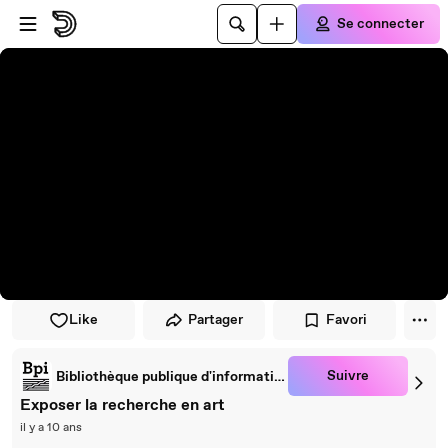
Passer au player
Passer au contenu principal
Se connecter
Like
Partager
Favori
Suivre
Bibliothèque publique d'information
Exposer la recherche en art
il y a 10 ans