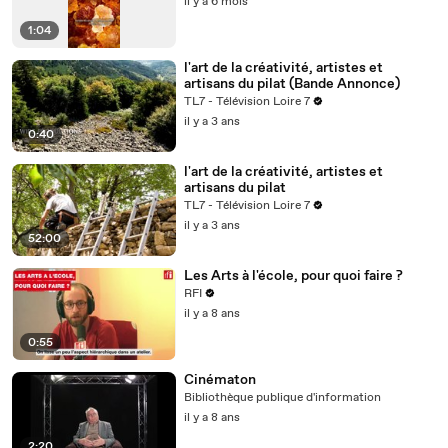
il y a 6 mois
1:04
l'art de la créativité, artistes et
artisans du pilat (Bande Annonce)
TL7 - Télévision Loire 7
il y a 3 ans
0:40
l'art de la créativité, artistes et
artisans du pilat
TL7 - Télévision Loire 7
il y a 3 ans
52:00
Les Arts à l'école, pour quoi faire ?
RFI
il y a 8 ans
0:55
Cinématon
Bibliothèque publique d'information
il y a 8 ans
2:20