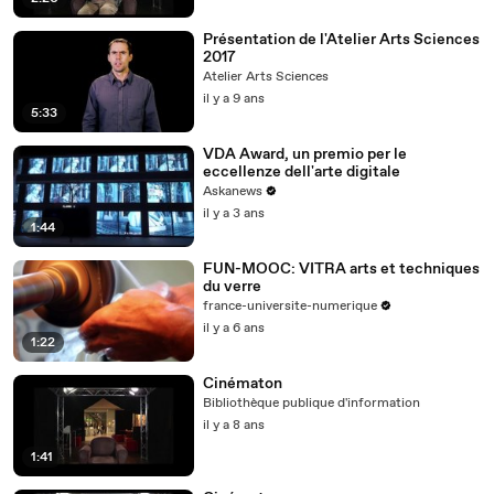
Présentation de l'Atelier Arts Sciences
2017
Atelier Arts Sciences
il y a 9 ans
5:33
VDA Award, un premio per le
eccellenze dell'arte digitale
Askanews
il y a 3 ans
1:44
FUN-MOOC: VITRA arts et techniques
du verre
france-universite-numerique
il y a 6 ans
1:22
Cinématon
Bibliothèque publique d'information
il y a 8 ans
1:41