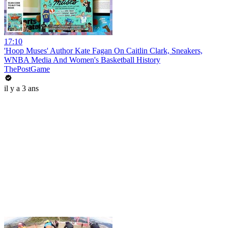
17:10
'Hoop Muses' Author Kate Fagan On Caitlin Clark, Sneakers,
WNBA Media And Women's Basketball History
ThePostGame
il y a 3 ans