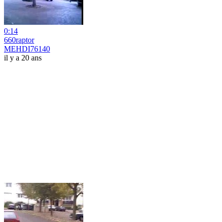
0:14
660raptor
MEHDI76140
il y a 20 ans