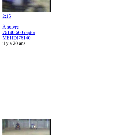
2:15
|
À suivre
76140 660 raptor
MEHDI76140
il y a 20 ans