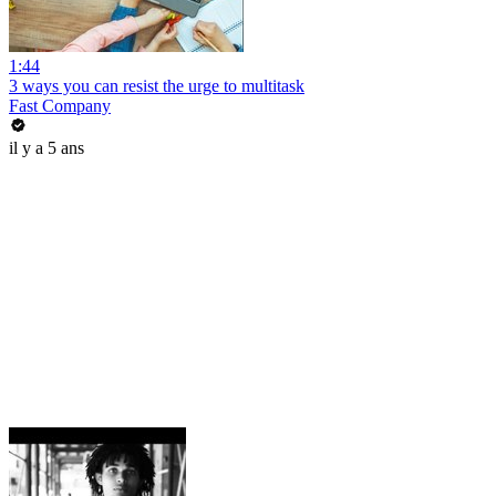
1:44
3 ways you can resist the urge to multitask
Fast Company
il y a 5 ans