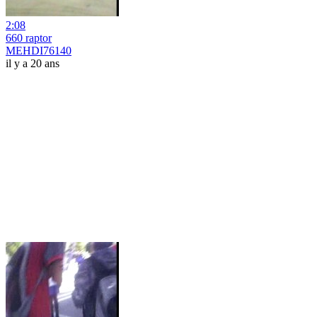
2:08
660 raptor
MEHDI76140
il y a 20 ans