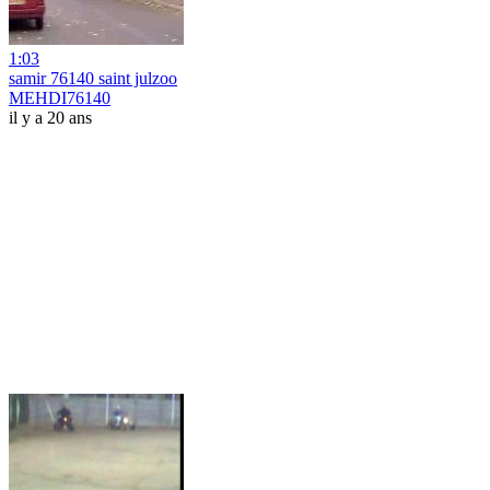
1:03
samir 76140 saint julzoo
MEHDI76140
il y a 20 ans