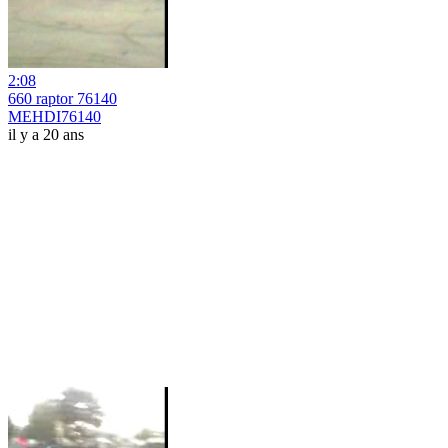
2:08
660 raptor 76140
MEHDI76140
il y a 20 ans