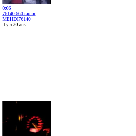
0:06
76140 660 raptor
MEHDI76140
il y a 20 ans