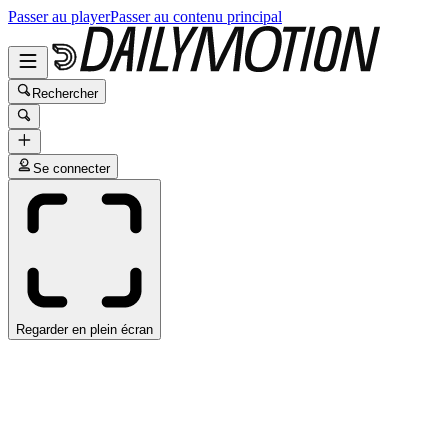
Passer au player
Passer au contenu principal
Rechercher
Se connecter
Regarder en plein écran