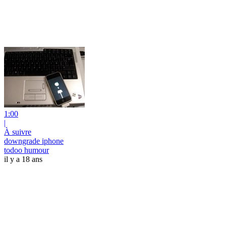
1:00
|
À suivre
downgrade iphone
todoo humour
il y a 18 ans