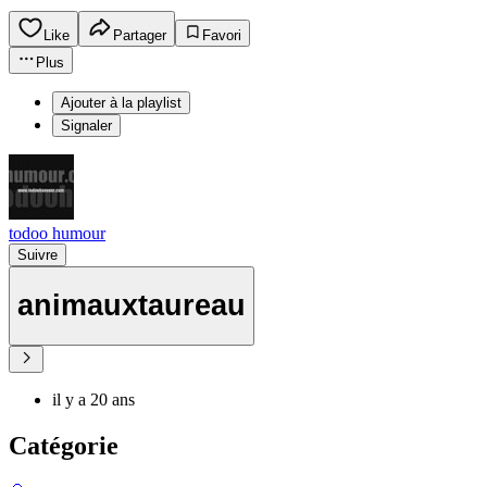
Like
Partager
Favori
Plus
Ajouter à la playlist
Signaler
todoo humour
Suivre
animauxtaureau
il y a 20 ans
Catégorie