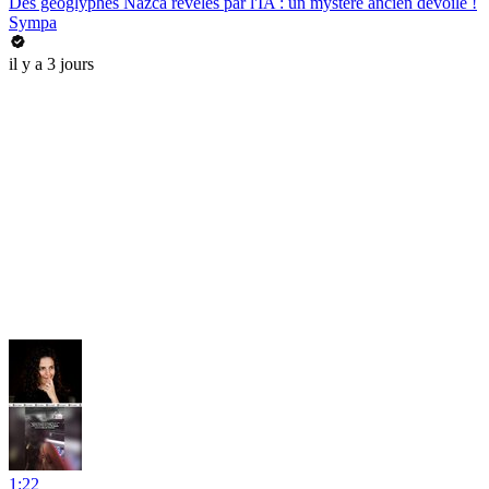
Des géoglyphes Nazca révélés par l'IA : un mystère ancien dévoilé !
Sympa
il y a 3 jours
1:22