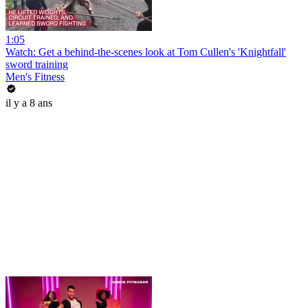
1:05
Watch: Get a behind-the-scenes look at Tom Cullen's 'Knightfall'
sword training
Men's Fitness
il y a 8 ans