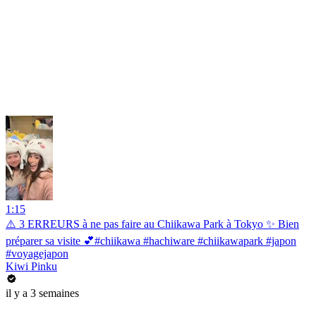
1:15
⚠️ 3 ERREURS à ne pas faire au Chiikawa Park à Tokyo ✨ Bien
préparer sa visite 💕#chiikawa #hachiware #chiikawapark #japon
#voyagejapon
Kiwi Pinku
il y a 3 semaines