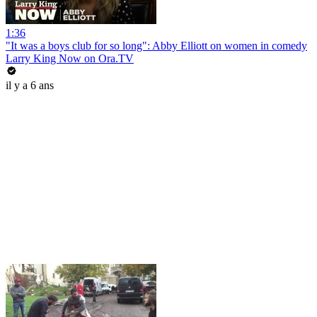
1:36
"It was a boys club for so long": Abby Elliott on women in comedy
Larry King Now on Ora.TV
il y a 6 ans