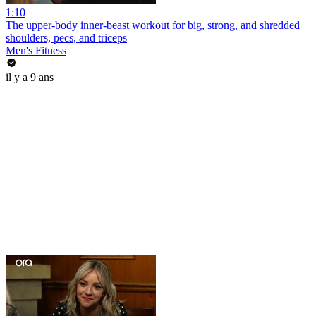
1:10
The upper-body inner-beast workout for big, strong, and shredded
shoulders, pecs, and triceps
Men's Fitness
il y a 9 ans