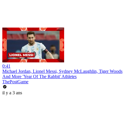
0:41
Michael Jordan, Lionel Messi, Sydney McLaughlin, Tiger Woods
And More 'Year Of The Rabbit' Athletes
ThePostGame
il y a 3 ans