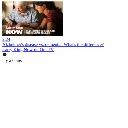
2:24
Alzheimer's disease vs. dementia: What's the difference?
Larry King Now on Ora.TV
il y a 6 ans