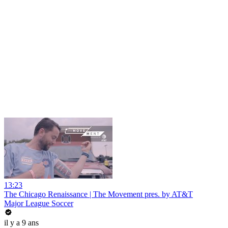
13:23
The Chicago Renaissance | The Movement pres. by AT&T
Major League Soccer
il y a 9 ans