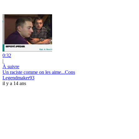
0:32
|
À suivre
Un raciste comme on les aime...Cons
Legendmaker93
il y a 14 ans