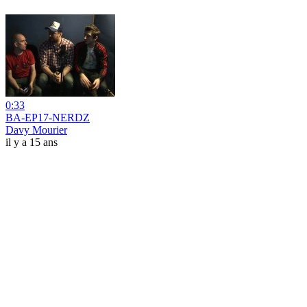
0:33
BA-EP17-NERDZ
Davy Mourier
il y a 15 ans