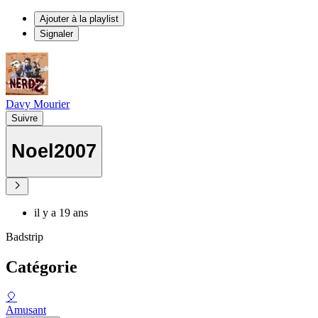
Ajouter à la playlist
Signaler
Davy Mourier
Suivre
Noel2007
il y a 19 ans
Badstrip
Catégorie
🎈
Amusant