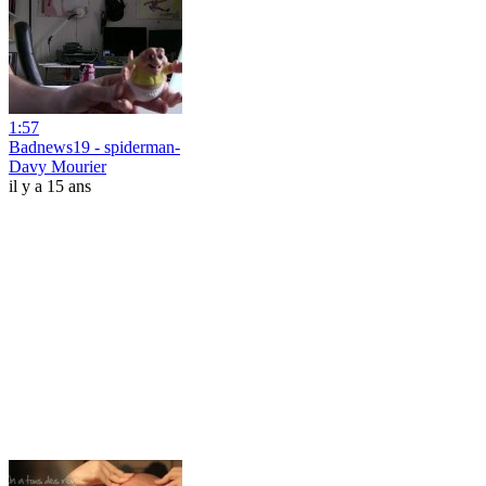
1:57
Badnews19 - spiderman-
Davy Mourier
il y a 15 ans