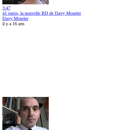
3:47
41 euros, la nouvelle BD de Davy Mourier
Davy Mourier
il y a 16 ans