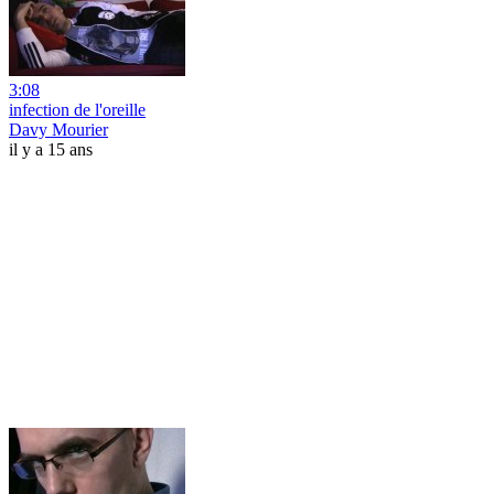
3:08
infection de l'oreille
Davy Mourier
il y a 15 ans