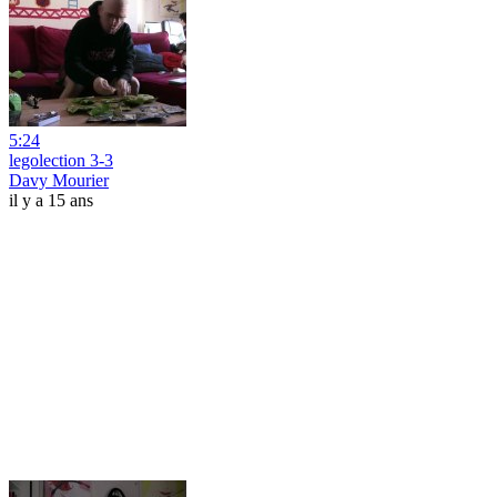
5:24
legolection 3-3
Davy Mourier
il y a 15 ans