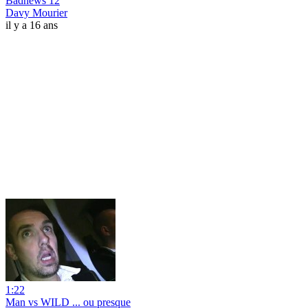
Badnews 12
Davy Mourier
il y a 16 ans
1:22
Man vs WILD ... ou presque