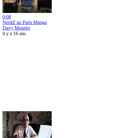
0:08
NerdZ au Paris Manga
Davy Mourier
il y a 16 ans