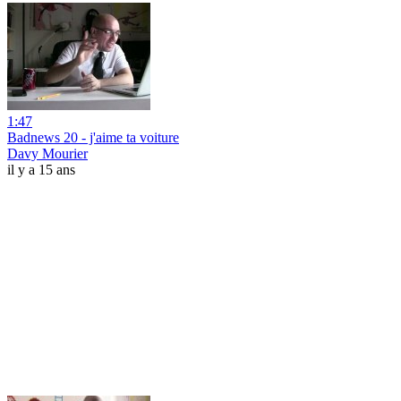
1:47
Badnews 20 - j'aime ta voiture
Davy Mourier
il y a 15 ans