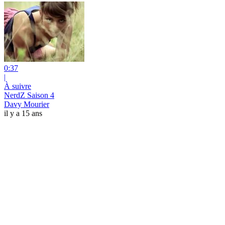
0:37
|
À suivre
NerdZ Saison 4
Davy Mourier
il y a 15 ans