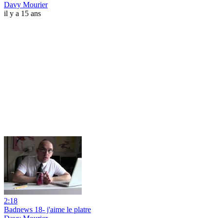
Davy Mourier
il y a 15 ans
2:18
Badnews 18- j'aime le platre