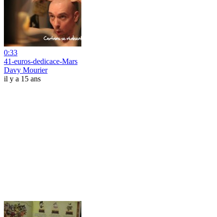
0:33
41-euros-dedicace-Mars
Davy Mourier
il y a 15 ans