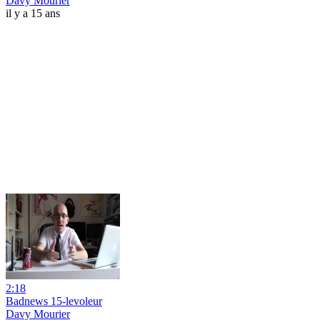
Davy Mourier
il y a 15 ans
2:18
Badnews 15-levoleur
Davy Mourier