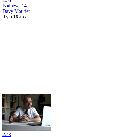
2:56
Badnews 14
Davy Mourier
il y a 16 ans
2:43