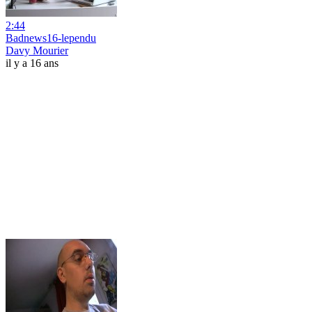
2:44
Badnews16-lependu
Davy Mourier
il y a 16 ans