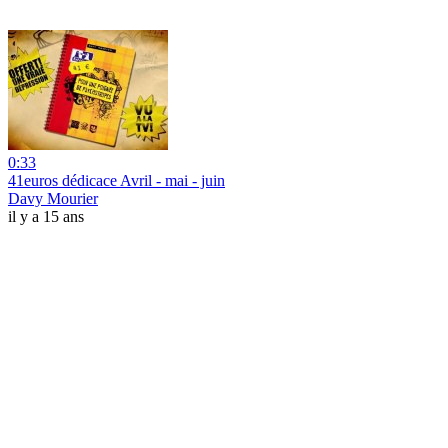
0:33
41euros dédicace Avril - mai - juin
Davy Mourier
il y a 15 ans