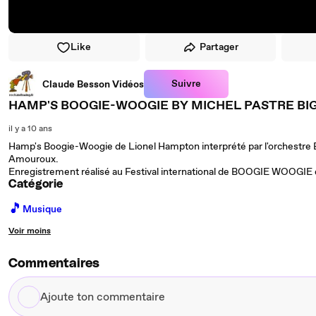
Like
Partager
Suivre
Claude Besson Vidéos
HAMP'S BOOGIE-WOOGIE BY MICHEL PASTRE B
il y a 10 ans
Hamp's Boogie-Woogie de Lionel Hampton interprété par l'orchestre
Amouroux.
Enregistrement réalisé au Festival international de BOOGIE WOO
Catégorie
🎵
Musique
Voir moins
Commentaires
Ajoute
ton