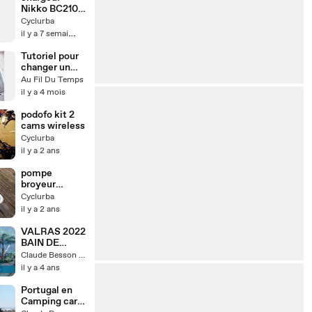
Nikko BC210
ou 7203
Cyclurba
il y a 7 semaines
Tutoriel pour
changer un
carrelage
Au Fil Du Temps
cassé
il y a 4 mois
podofo kit 2
cams wireless
Cyclurba
il y a 2 ans
pompe
broyeur
macerateur (1)
Cyclurba
il y a 2 ans
VALRAS 2022
BAIN DE
NOEL
Claude Besson Vidéos
il y a 4 ans
Portugal en
Camping car