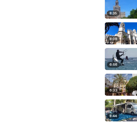
8:35
8:08
6:56
6:33
8:44