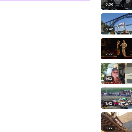
6:06
6:42
2:22
1:53
1:42
3:22