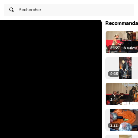
Rechercher
Recommanda
56:27
|
À suivre
9:35
2:44
2:22