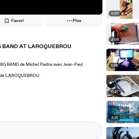
0:57
Favori
Plus
2:05
IG BAND AT LAROQUEBROU
 BIG BAND de Michel Pastre avec Jean-Paul
1:58
GIE de LAROQUEBROU.
0:27
3:31