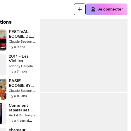
Se connecter
tions
FESTIVAL
BOOGIE DE
LAROQUEBR
Claude Besson Vidéos
OU RETRO
il y a 9 ans
2008 PART
ONE
2017 – Les
Vieilles
Canailles – Et
Johnny Hallyday l'icône française
Moi, Et Moi,
il y a 8 mois
Et Moi / Pas
de Boogie
BASIE
Woogie
BOOGIE BY
(Toulouse – 28
MICHEL
Claude Besson Vidéos
Juin)
PASTRE BIG
il y a 10 ans
BAND AT
LAROQUEBR
Comment
OU
reparer ses
lampes solaire
Au Fil Du Temps
de jardin
il y a 4 semaines
chargeur