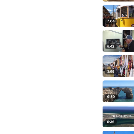
7:04
5:42
3:55
6:30
5:36