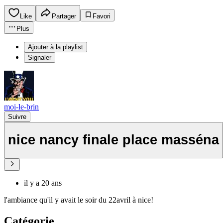
Like
Partager
Favori
Plus
Ajouter à la playlist
Signaler
moi-le-brin
Suivre
nice nancy finale place masséna
il y a 20 ans
l'ambiance qu'il y avait le soir du 22avril à nice!
Catégorie