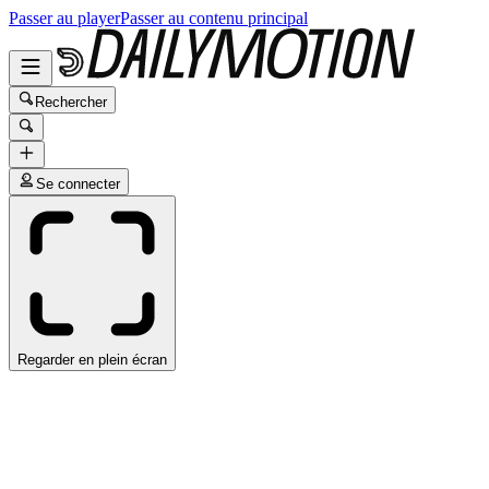
Passer au player
Passer au contenu principal
Rechercher
Se connecter
Regarder en plein écran