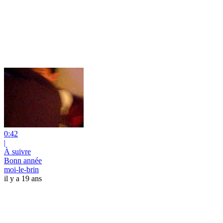
0:42
|
À suivre
Bonn année
moi-le-brin
il y a 19 ans