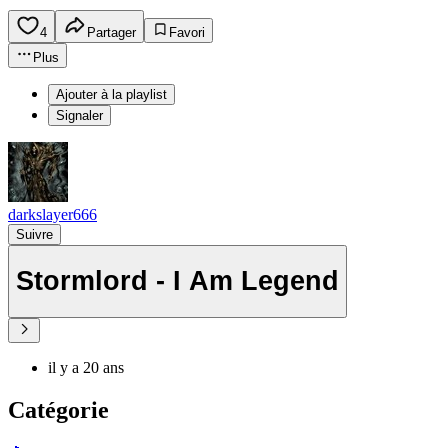
4
Partager
Favori
Plus
Ajouter à la playlist
Signaler
darkslayer666
Suivre
Stormlord - I Am Legend
il y a 20 ans
Catégorie