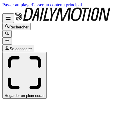
Passer au player
Passer au contenu principal
Rechercher
Se connecter
Regarder en plein écran