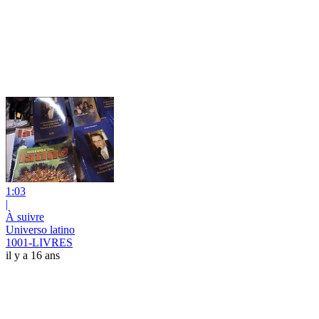
1:03
|
À suivre
Universo latino
1001-LIVRES
il y a 16 ans