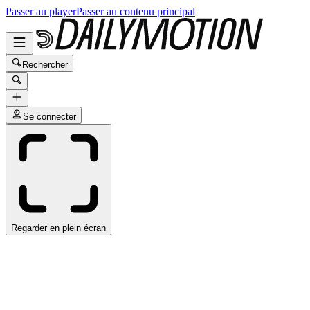
Passer au player
Passer au contenu principal
Rechercher
Se connecter
Regarder en plein écran