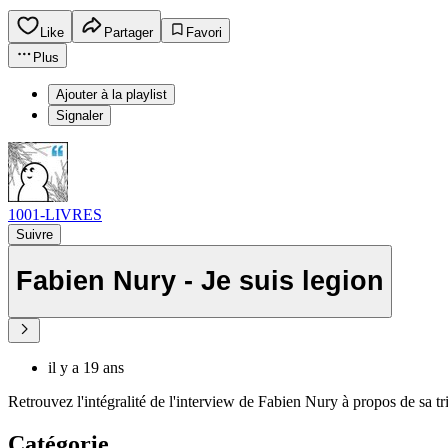
Like
Partager
Favori
Plus
Ajouter à la playlist
Signaler
1001-LIVRES
Suivre
Fabien Nury - Je suis legion
il y a 19 ans
Retrouvez l'intégralité de l'interview de Fabien Nury à propos de sa tr
Catégorie