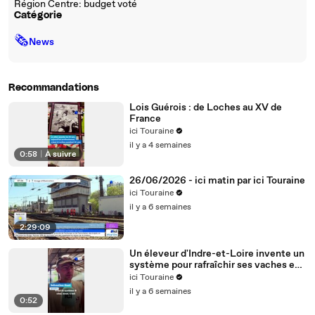
Région Centre: budget voté
Catégorie
🗞
News
Recommandations
Lois Guérois : de Loches au XV de
France
ici Touraine
il y a 4 semaines
0:58
|
À suivre
26/06/2026 - ici matin par ici Touraine
ici Touraine
il y a 6 semaines
2:29:09
Un éleveur d'Indre-et-Loire invente un
système pour rafraîchir ses vaches en
pleine canicule
ici Touraine
il y a 6 semaines
0:52