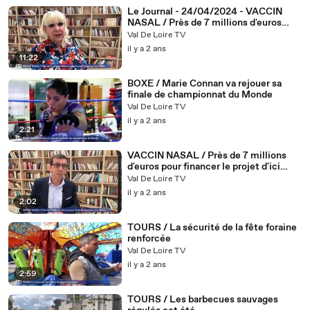
Le Journal - 24/04/2024 - VACCIN
NASAL / Près de 7 millions d'euros
pour financer le projet d'ici 2026
Val De Loire TV
il y a 2 ans
11:22
BOXE / Marie Connan va rejouer sa
finale de championnat du Monde
Val De Loire TV
il y a 2 ans
2:21
VACCIN NASAL / Près de 7 millions
d'euros pour financer le projet d'ici
2026
Val De Loire TV
il y a 2 ans
2:02
TOURS / La sécurité de la fête foraine
renforcée
Val De Loire TV
il y a 2 ans
2:59
TOURS / Les barbecues sauvages