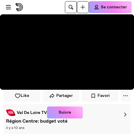
Passer au player
Passer au contenu principal
Se connecter
Like
Partager
Favori
Suivre
Val De Loire TV
Région Centre: budget voté
il y a 10 ans