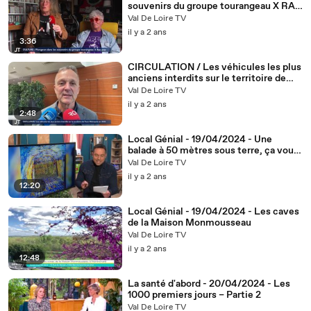
souvenirs du groupe tourangeau X RAY
POP
Val De Loire TV
il y a 2 ans
3:36
CIRCULATION / Les véhicules les plus
anciens interdits sur le territoire de
Tours Métropole en 2025
Val De Loire TV
il y a 2 ans
2:48
Local Génial - 19/04/2024 - Une
balade à 50 mètres sous terre, ça vous
tente ?
Val De Loire TV
il y a 2 ans
12:20
Local Génial - 19/04/2024 - Les caves
de la Maison Monmousseau
Val De Loire TV
il y a 2 ans
12:48
La santé d'abord - 20/04/2024 - Les
1000 premiers jours – Partie 2
Val De Loire TV