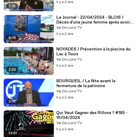
il y a 2 ans
2:16
Le Journal - 22/04/2024 - BLOIS /
Décès d'une jeune femme après avoir
été éjectée d'un manège
Val De Loire TV
il y a 2 ans
9:16
NOYADES / Prévention à la piscine du
Lac à Tours
Val De Loire TV
il y a 2 ans
2:22
BOURGUEIL / La fête avant la
fermeture de la patinoire
Val De Loire TV
il y a 2 ans
2:19
Qui Veut Gagner des Rillons ? #185 -
19/04/2024
Val De Loire TV
il y a 2 ans
13:51