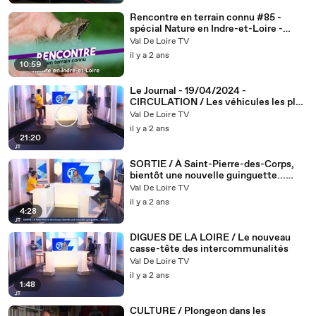
Rencontre en terrain connu #85 -
spécial Nature en Indre-et-Loire -
Partie 2
Val De Loire TV
il y a 2 ans
10:59
Le Journal - 19/04/2024 -
CIRCULATION / Les véhicules les plus
anciens interdits sur le territoire de
Val De Loire TV
Tours Métropole en 2025
il y a 2 ans
21:20
SORTIE / À Saint-Pierre-des-Corps,
bientôt une nouvelle guinguette...
d'hiver
Val De Loire TV
il y a 2 ans
4:28
DIGUES DE LA LOIRE / Le nouveau
casse-tête des intercommunalités
Val De Loire TV
il y a 2 ans
1:48
CULTURE / Plongeon dans les