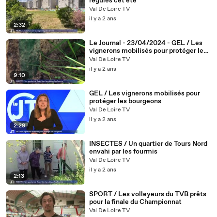
régulés cet été
Val De Loire TV
il y a 2 ans
2:32
Le Journal - 23/04/2024 - GEL / Les
vignerons mobilisés pour protéger les
bourgeons
Val De Loire TV
il y a 2 ans
9:10
GEL / Les vignerons mobilisés pour
protéger les bourgeons
Val De Loire TV
il y a 2 ans
2:29
INSECTES / Un quartier de Tours Nord
envahi par les fourmis
Val De Loire TV
il y a 2 ans
2:13
SPORT / Les volleyeurs du TVB prêts
pour la finale du Championnat
Val De Loire TV