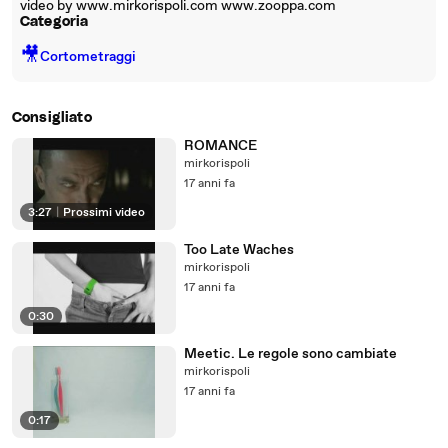
video by www.mirkorispoli.com www.zooppa.com
Categoria
🎥
Cortometraggi
Consigliato
ROMANCE
mirkorispoli
17 anni fa
3:27
|
Prossimi video
Too Late Waches
mirkorispoli
17 anni fa
0:30
Meetic. Le regole sono cambiate
mirkorispoli
17 anni fa
0:17