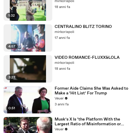
mirkorispoli
18 anni fa
1:32
CENTRALINO BLITZ TORINO
mirkorispoli
17 anni fa
4:57
VIDEO ROMANCE-FLUXX&LOLA
mirkorispoli
18 anni fa
3:27
Former Aide Claims She Was Asked to
Make a ‘Hit List’ For Trump
Veuer
3 anni fa
0:51
Musk’s X Is ‘the Platform With the
Largest Ratio of Misinformation or
Disinformation’ Amongst All Social
Veuer