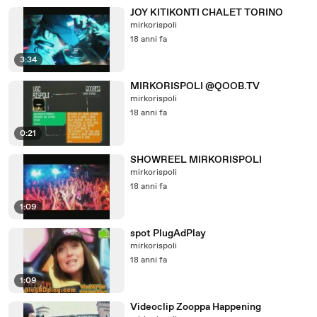
JOY KITIKONTI CHALET TORINO
mirkorispoli
18 anni fa
3:34
MIRKORISPOLI @QOOB.TV
mirkorispoli
18 anni fa
0:21
SHOWREEL MIRKORISPOLI
mirkorispoli
18 anni fa
1:09
spot PlugAdPlay
mirkorispoli
18 anni fa
1:09
Videoclip Zooppa Happening