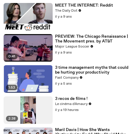
MEET THE INTERNET: Reddit
The Daily Dot
il y a 9 ans
4:04
PREVIEW: The Chicago Renaissance |
The Movement pres. by AT&T
Major League Soccer
il y a 9 ans
0:41
3 time management myths that could
be hurting your productivity
Fast Company
il y a 5 ans
1:53
3 recos de films !
Le cinéma d'Amaury
il y a 19 heures
2:38
Maril Davis | How She Wants