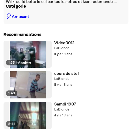
Wil ki se fé botté le cul par tou les otres et kien redemande ...
Catégorie
🎈
Amusant
Recommandations
Vidéo0012
LaBlonde
il y a 18 ans
1:35
|
À suivre
cours de stef
LaBlonde
il y a 18 ans
1:40
Samdi 1907
LaBlonde
il y a 18 ans
5:44