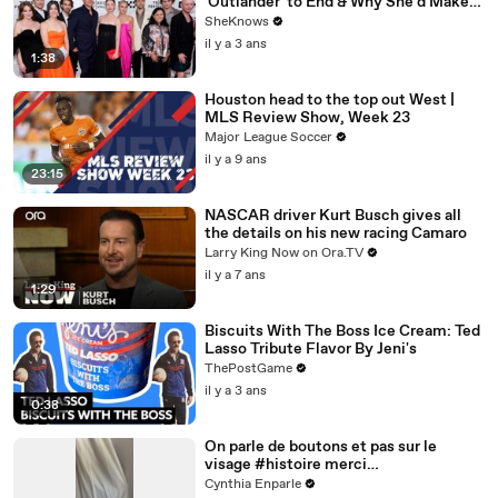
'Outlander' to End & Why She'd Make
Caitríona Balfe Do a TikTok Dance
SheKnows
il y a 3 ans
1:38
Houston head to the top out West |
MLS Review Show, Week 23
Major League Soccer
il y a 9 ans
23:15
NASCAR driver Kurt Busch gives all
the details on his new racing Camaro
Larry King Now on Ora.TV
il y a 7 ans
1:29
Biscuits With The Boss Ice Cream: Ted
Lasso Tribute Flavor By Jeni's
ThePostGame
il y a 3 ans
0:38
On parle de boutons et pas sur le
visage #histoire merci
@studio_paillette prêt*
Cynthia Enparle