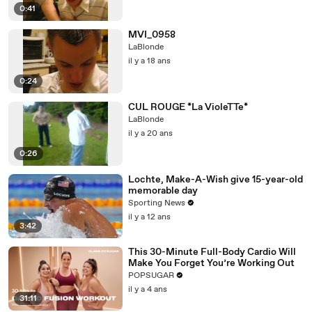
0:41
MVI_0958
LaBlonde
il y a 18 ans
0:24
CUL ROUGE *La VioleTTe*
LaBlonde
il y a 20 ans
0:26
Lochte, Make-A-Wish give 15-year-old
memorable day
Sporting News
il y a 12 ans
3:42
This 30-Minute Full-Body Cardio Will
Make You Forget You’re Working Out
POPSUGAR
il y a 4 ans
31:11