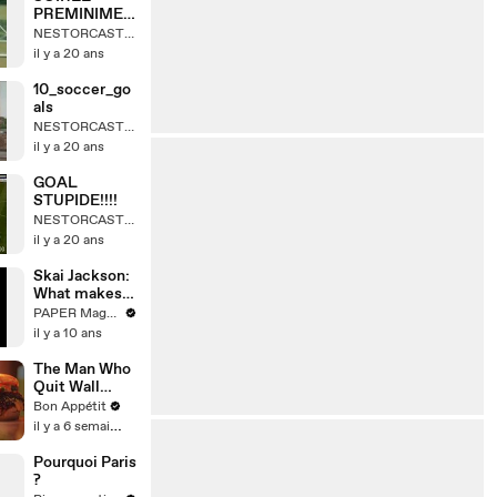
PREMINIMES
DU 9 JUIN
NESTORCASTOR
2006
il y a 20 ans
10_soccer_go
als
NESTORCASTOR
il y a 20 ans
GOAL
STUPIDE!!!!
NESTORCASTOR
il y a 20 ans
Skai Jackson:
What makes
someone
PAPER Magazine
beautiful?
il y a 10 ans
The Man Who
Quit Wall
Street to Flip
Bon Appétit
Burgers
il y a 6 semaines
Pourquoi Paris
?