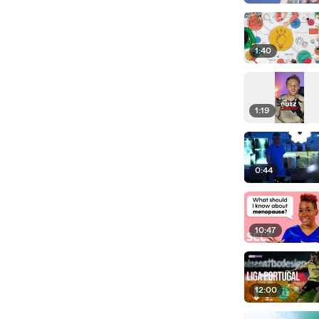
1:40
1:19
0:44
10:47
12:00