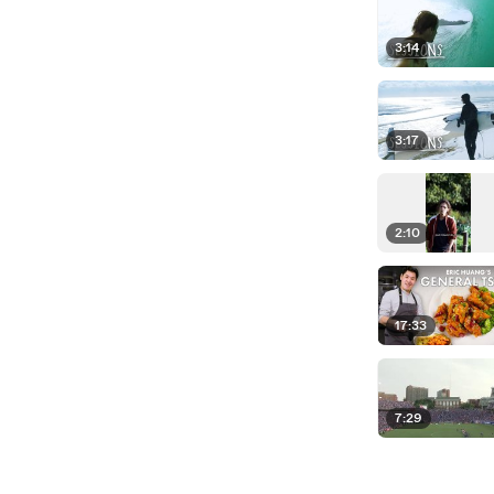
3:14
3:17
2:10
17:33
7:29