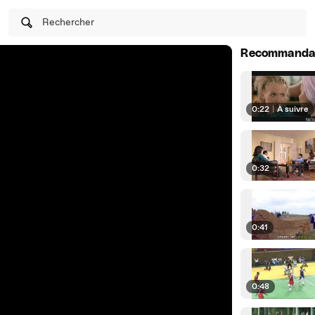
Rechercher
Recommanda
0:22
|
À suivre
0:32
0:41
0:48