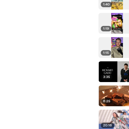
1:40
1:19
1:15
3:35
6:25
20:16