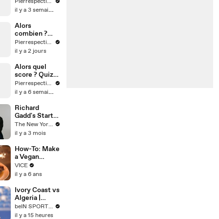
Pierrespectives
il y a 3 semaines
Alors
combien ?
Quiz cinéma
Pierrespectives
il y a 2 jours
Alors quel
score ? Quiz
littérature
Pierrespectives
il y a 6 semaines
Richard
Gadd's Starter
Pack of
The New Yorker
Cultural
il y a 3 mois
Essentials |
The New
How-To: Make
Yorker
a Vegan
Christmas
VICE
Dinner
il y a 6 ans
Ivory Coast vs
Algeria |
Women's
beIN SPORTS USA
Africa Cup of
il y a 15 heures