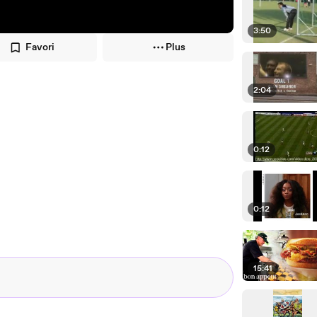
3:50
Favori
Plus
2:04
0:12
0:12
15:41