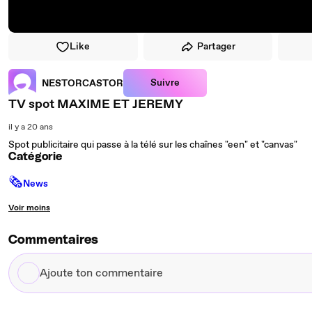
Like
Partager
Suivre
NESTORCASTOR
TV spot MAXIME ET JEREMY
il y a 20 ans
Spot publicitaire qui passe à la télé sur les chaînes "een" et "canvas"
Catégorie
🗞
News
Voir moins
Commentaires
Ajoute
ton
commentaire