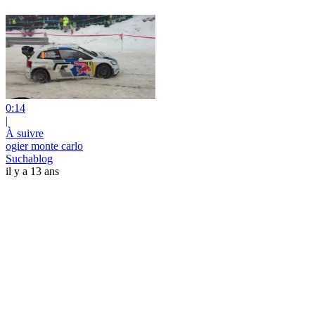
0:14
|
À suivre
ogier monte carlo
Suchablog
il y a 13 ans