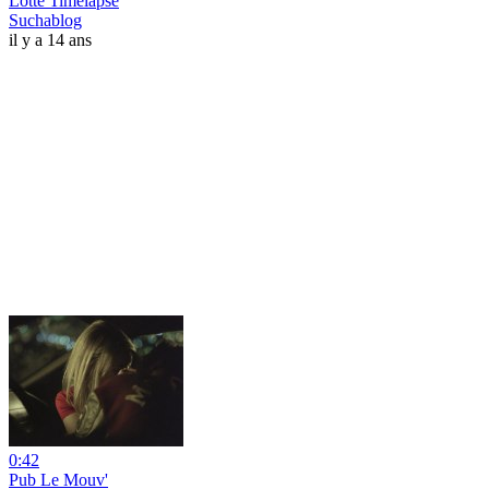
Lotte Timelapse
Suchablog
il y a 14 ans
0:42
Pub Le Mouv'