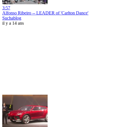
3:57
Alfonso Ribeiro -- LEADER of 'Carlton Dance'
Suchablog
il y a 14 ans