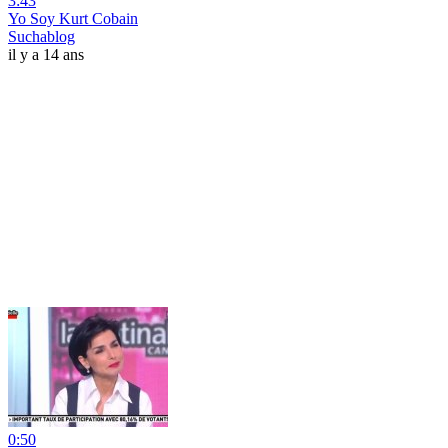
3:43
Yo Soy Kurt Cobain
Suchablog
il y a 14 ans
0:50