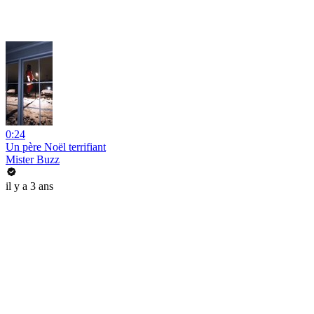
0:24
Un père Noël terrifiant
Mister Buzz
il y a 3 ans