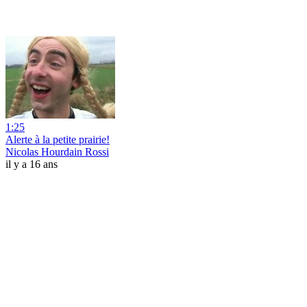
1:25
Alerte à la petite prairie!
Nicolas Hourdain Rossi
il y a 16 ans