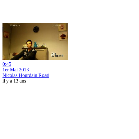
0:45
1er Mai 2013
Nicolas Hourdain Rossi
il y a 13 ans