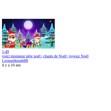
1:49
voici monsieur père noël | chants de Noël | joyeux Noël
Leonardtough88
il y a 10 ans