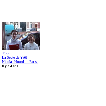
4:56
La Secte de Yaël
Nicolas Hourdain Rossi
il y a 4 ans