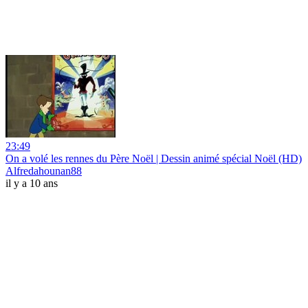
23:49
On a volé les rennes du Père Noël | Dessin animé spécial Noël (HD)
Alfredahounan88
il y a 10 ans