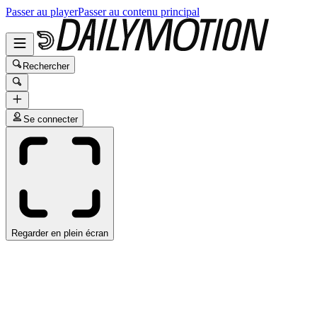
Passer au player
Passer au contenu principal
Rechercher
Se connecter
Regarder en plein écran