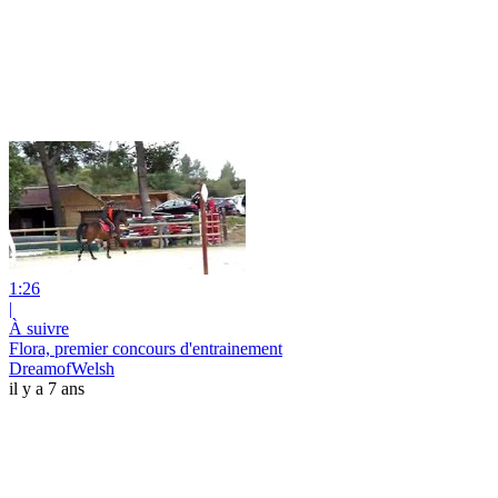
1:26
|
À suivre
Flora, premier concours d'entrainement
DreamofWelsh
il y a 7 ans