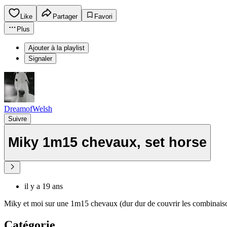
Like
Partager
Favori
Plus
Ajouter à la playlist
Signaler
DreamofWelsh
Suivre
Miky 1m15 chevaux, set horse
il y a 19 ans
Miky et moi sur une 1m15 chevaux (dur dur de couvrir les combinaison
Catégorie