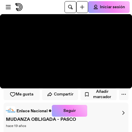
Saltar al reproductor
Saltar al contenido principal
Iniciar sesión
Añadir
Me gusta
Compartir
marcador
Seguir
Enlace Nacional
MUDANZA OBLIGADA - PASCO
hace 19 años