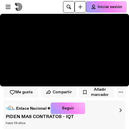
Saltar al reproductor
Saltar al contenido principal
Iniciar sesión
Añadir
Me gusta
Compartir
marcador
Seguir
Enlace Nacional
PIDEN MAS CONTRATOS - IQT
hace 19 años