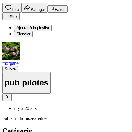
Like
Partager
Favori
Plus
Ajouter à la playlist
Signaler
morgane
Suivre
pub pilotes
il y a 20 ans
pub sur l homosexualite
Catégorie