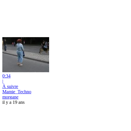
0:34
|
À suivre
Mamie_Techno
morgane
il y a 19 ans