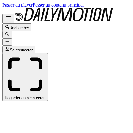
Passer au player
Passer au contenu principal
Rechercher
Se connecter
Regarder en plein écran