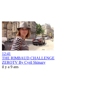
12:41
THE RIMBAUD CHALLENGE
ZEROTV By Cyril Skinazy
il y a 9 ans