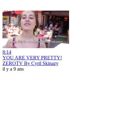
8:14
YOU ARE VERY PRETTY!
ZEROTV By Cyril Skinazy
il y a 9 ans