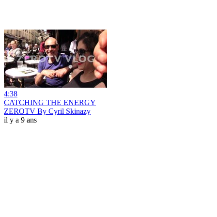
4:38
CATCHING THE ENERGY
ZEROTV By Cyril Skinazy
il y a 9 ans