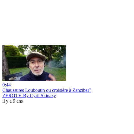
0:44
Chaussures Louboutin ou croisière à Zanzibar?
ZEROTV By Cyril Skinazy
il y a 9 ans