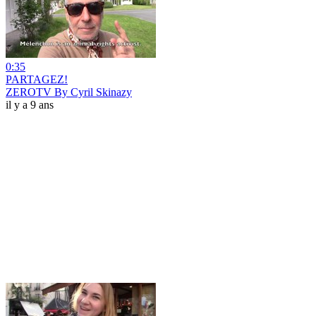
0:35
PARTAGEZ!
ZEROTV By Cyril Skinazy
il y a 9 ans