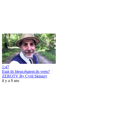
1:47
Etait ils bleus:étaient-ils verts?
ZEROTV By Cyril Skinazy
il y a 9 ans