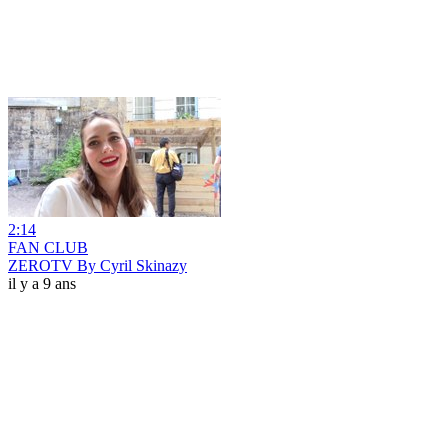
2:14
FAN CLUB
ZEROTV By Cyril Skinazy
il y a 9 ans