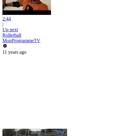
2:44
|
Up next
Rollerball
MonProgrammeTV
11 years ago