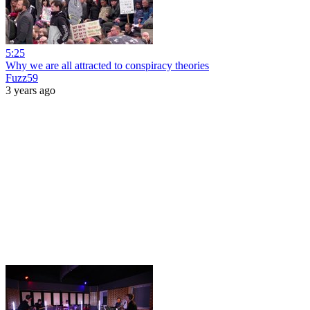
5:25
Why we are all attracted to conspiracy theories
Fuzz59
3 years ago