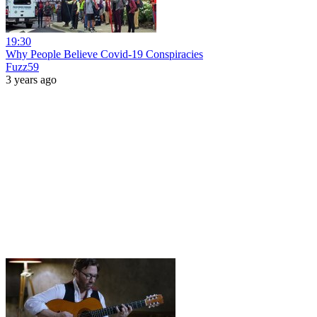
19:30
Why People Believe Covid-19 Conspiracies
Fuzz59
3 years ago