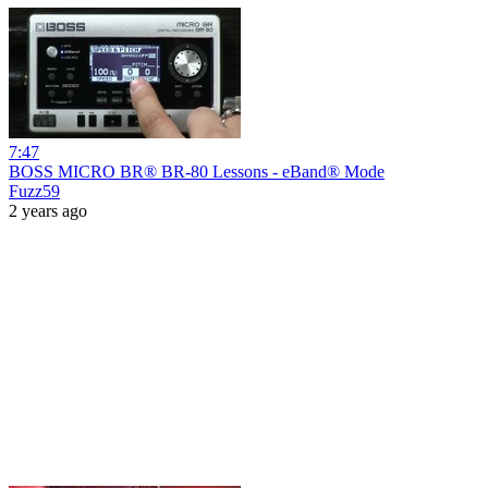
7:47
BOSS MICRO BR® BR-80 Lessons - eBand® Mode
Fuzz59
2 years ago