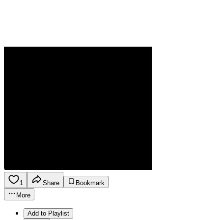
1
Share
Bookmark
More
Add to Playlist