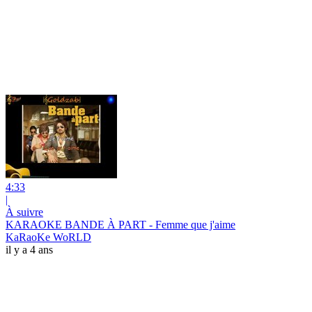
4:33
|
À suivre
KARAOKE BANDE À PART - Femme que j'aime
KaRaoKe WoRLD
il y a 4 ans