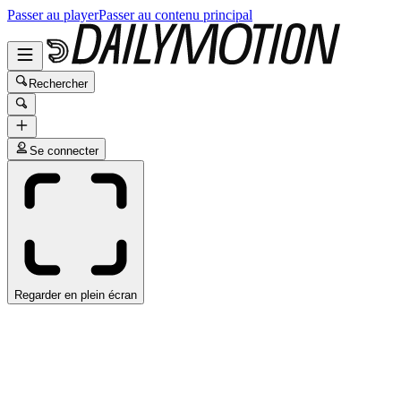
Passer au player
Passer au contenu principal
Rechercher
Se connecter
Regarder en plein écran