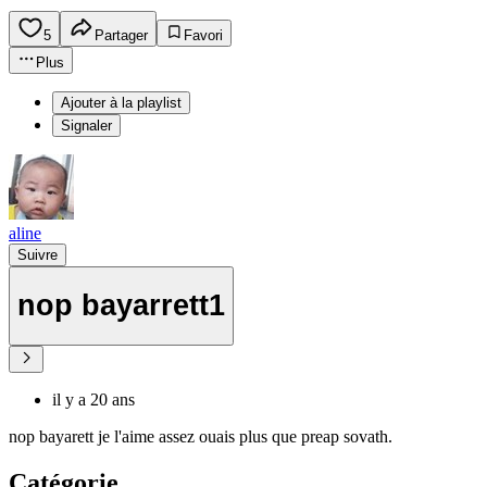
5
Partager
Favori
Plus
Ajouter à la playlist
Signaler
aline
Suivre
nop bayarrett1
il y a 20 ans
nop bayarett je l'aime assez ouais plus que preap sovath.
Catégorie