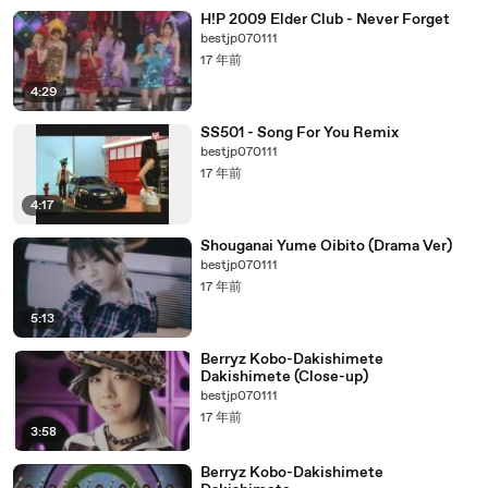
H!P 2009 Elder Club - Never Forget
bestjp070111
17 年前
4:29
SS501 - Song For You Remix
bestjp070111
17 年前
4:17
Shouganai Yume Oibito (Drama Ver)
bestjp070111
17 年前
5:13
Berryz Kobo-Dakishimete
Dakishimete (Close-up)
bestjp070111
17 年前
3:58
Berryz Kobo-Dakishimete