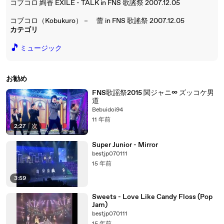
コブコロ 絢香 EXILE - TALK in FNS 歌謠祭 2007.12.05
コブコロ（Kobukuro）－ 蕾 in FNS 歌謠祭 2007.12.05
カテゴリ
🎵
ミュージック
お勧め
FNS歌謡祭2015 関ジャニ∞ ズッコケ男
道
Bebuidoi94
11 年前
2:27
|
次
Super Junior - Mirror
bestjp070111
15 年前
3:59
Sweets - Love Like Candy Floss (Pop
Jam)
bestjp070111