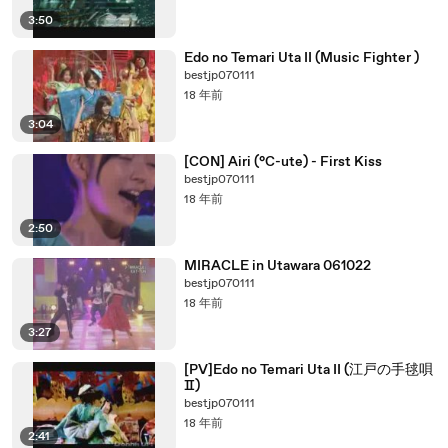
3:50
Edo no Temari Uta II (Music Fighter )
bestjp070111
18 年前
3:04
[CON] Airi (°C-ute) - First Kiss
bestjp070111
18 年前
2:50
MIRACLE in Utawara 061022
bestjp070111
18 年前
3:27
[PV]Edo no Temari Uta II (江戸の手毬唄
Ⅱ)
bestjp070111
18 年前
2:41