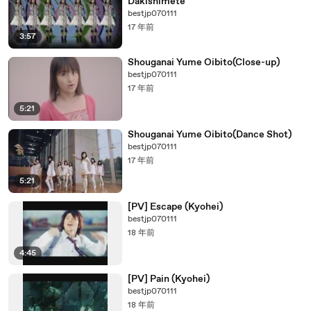
Dakishimete
bestjp070111
17 年前
3:57
Shouganai Yume Oibito(Close-up)
bestjp070111
17 年前
5:21
Shouganai Yume Oibito(Dance Shot)
bestjp070111
17 年前
5:21
[PV] Escape (Kyohei)
bestjp070111
18 年前
4:45
[PV] Pain (Kyohei)
bestjp070111
18 年前