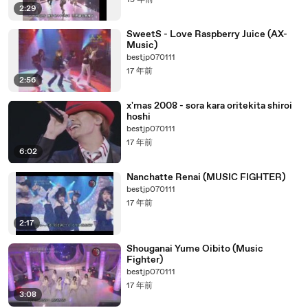
15 年前
2:29
SweetS - Love Raspberry Juice (AX-
Music)
bestjp070111
17 年前
2:56
x'mas 2008 - sora kara oritekita shiroi
hoshi
bestjp070111
17 年前
6:02
Nanchatte Renai (MUSIC FIGHTER)
bestjp070111
17 年前
2:17
Shouganai Yume Oibito (Music
Fighter)
bestjp070111
17 年前
3:08