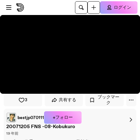
プレイヤーにスキップ
メインコンテンツにスキップ
ログイン
ブックマー
3
共有する
ク
+フォロー
bestjp070111
20071205 FNS -08-Kobukuro
19 年前