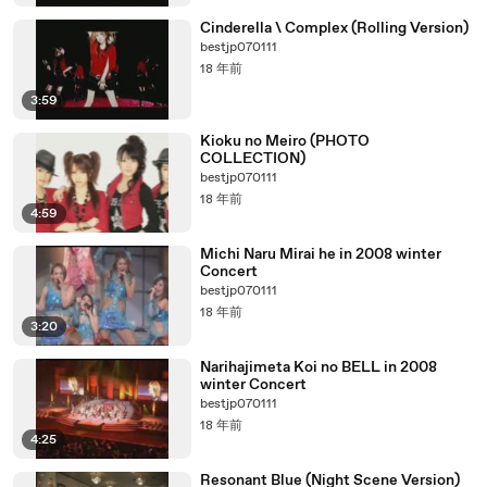
Cinderella \ Complex (Rolling Version)
bestjp070111
18 年前
3:59
Kioku no Meiro (PHOTO
COLLECTION)
bestjp070111
18 年前
4:59
Michi Naru Mirai he in 2008 winter
Concert
bestjp070111
18 年前
3:20
Narihajimeta Koi no BELL in 2008
winter Concert
bestjp070111
18 年前
4:25
Resonant Blue (Night Scene Version)