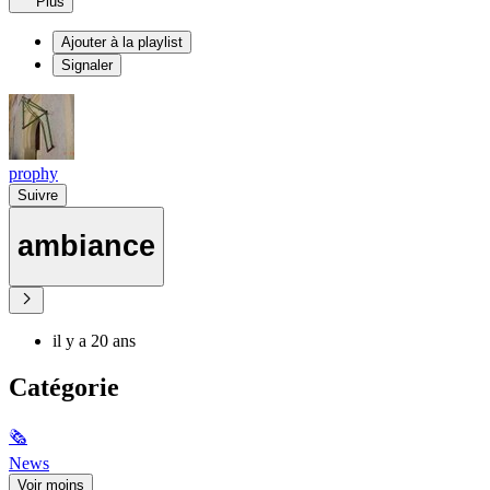
Plus
Ajouter à la playlist
Signaler
prophy
Suivre
ambiance
il y a 20 ans
Catégorie
🗞
News
Voir moins