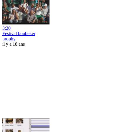
3:20
Festival boubeker
prophy
il y a 18 ans