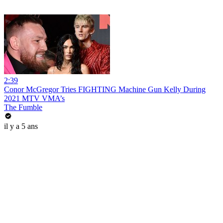
2:39
Conor McGregor Tries FIGHTING Machine Gun Kelly During
2021 MTV VMA’s
The Fumble
il y a 5 ans