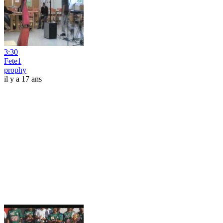
3:30
Fete1
prophy
il y a 17 ans