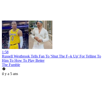
1:58
Russell Westbrook Tells Fan To 'Shut The F--k Up' For Telling To
Him To How To Play Better
The Fumble
il y a 5 ans