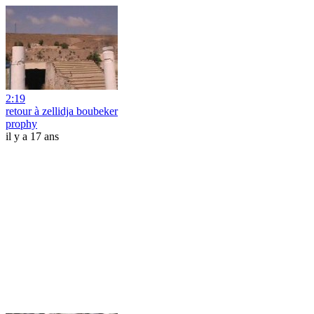
2:19
retour à zellidja boubeker
prophy
il y a 17 ans