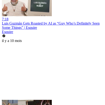
7:18
Luis Guzmán Gets Roasted by AI as “Guy Who’s Definitely Seen
Some Things” | Esquire
Esquire
il y a 10 mois