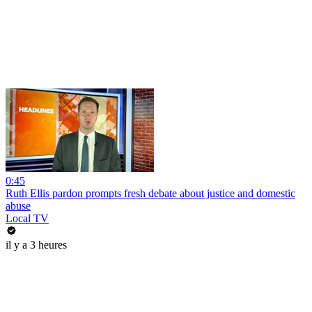
0:45
Ruth Ellis pardon prompts fresh debate about justice and domestic
abuse
Local TV
il y a 3 heures