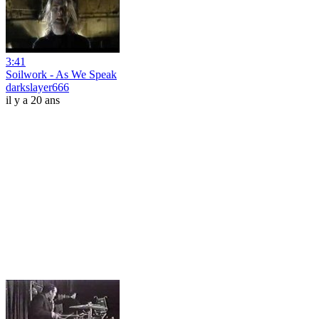
3:41
Soilwork - As We Speak
darkslayer666
il y a 20 ans