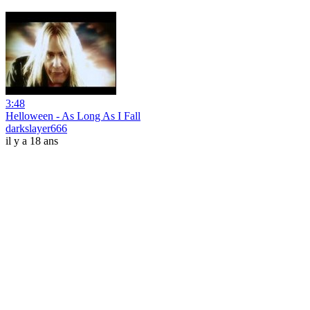
3:48
Helloween - As Long As I Fall
darkslayer666
il y a 18 ans