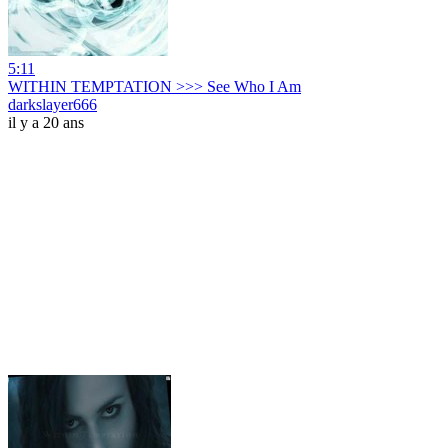
5:11
WITHIN TEMPTATION >>> See Who I Am
darkslayer666
il y a 20 ans