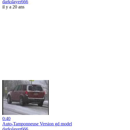
darkslayer666
il y a 20 ans
0:40
Auto-Tamponneuse Version gd model
darkslayer666