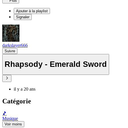
Plus
Ajouter à la playlist
Signaler
darkslayer666
Suivre
Rhapsody - Emerald Sword
il y a 20 ans
Catégorie
🎵
Musique
Voir moins