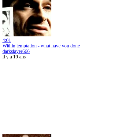
4:01
Within temptation - what have you done
darkslayer666
il y a 19 ans