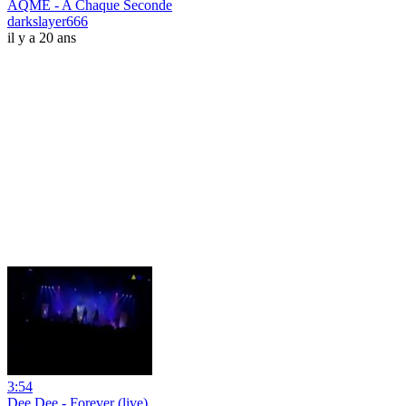
AQME - A Chaque Seconde
darkslayer666
il y a 20 ans
3:54
Dee Dee - Forever (live)