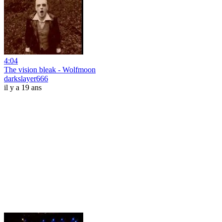
4:04
The vision bleak - Wolfmoon
darkslayer666
il y a 19 ans