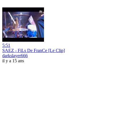
5:51
SAEZ - FiLs De FranCe [Le Clip]
darkslayer666
il y a 15 ans