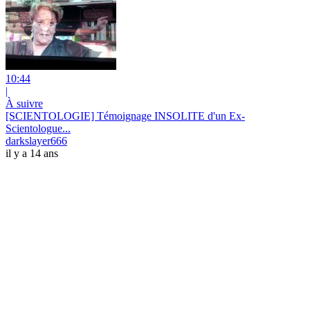
10:44
|
À suivre
[SCIENTOLOGIE] Témoignage INSOLITE d'un Ex-
Scientologue...
darkslayer666
il y a 14 ans