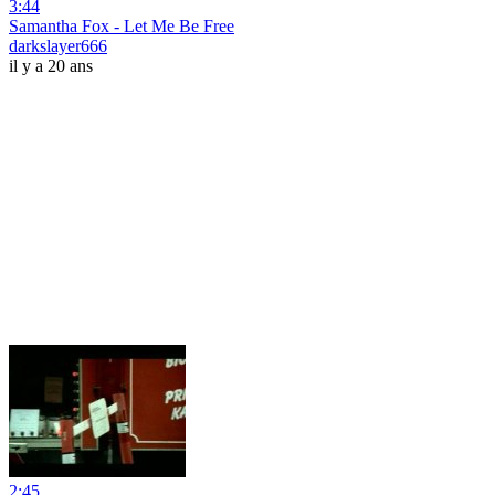
3:44
Samantha Fox - Let Me Be Free
darkslayer666
il y a 20 ans
2:45