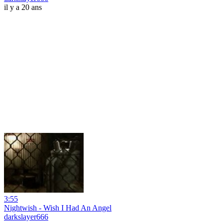
il y a 20 ans
3:55
Nightwish - Wish I Had An Angel
darkslayer666