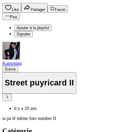
Like
Partager
Favori
Plus
Ajouter à la playlist
Signaler
Kamonian
Suivre
Street puyricard II
il y a 20 ans
ia pa lé méme foto number II
Catégorie