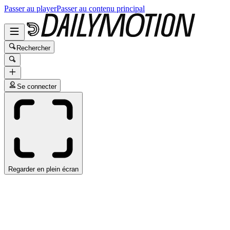
Passer au player
Passer au contenu principal
Rechercher
Se connecter
Regarder en plein écran