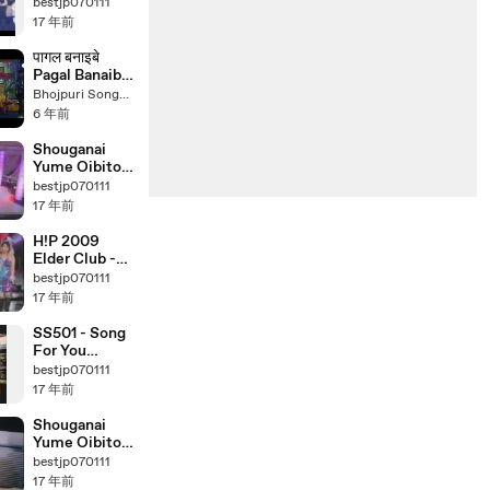
FIGHTER)
bestjp070111
17 年前
पागल बनाइबे
Pagal Banaibe
- Dabangg
Bhojpuri Songs(Devar Special)
Sarkar -
6 年前
Khesari Lal
Yadav &
Shouganai
Priyanka
Yume Oibito
Singh -
(Music
bestjp070111
YouTube
Fighter)
17 年前
H!P 2009
Elder Club -
Never Forget
bestjp070111
17 年前
SS501 - Song
For You
Remix
bestjp070111
17 年前
Shouganai
Yume Oibito
(Drama Ver)
bestjp070111
17 年前