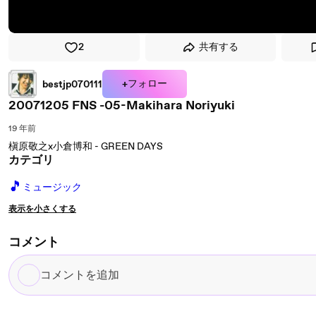
2
共有する
+フォロー
bestjp070111
20071205 FNS -05-Makihara Noriyuki
19 年前
槇原敬之x小倉博和 - GREEN DAYS
カテゴリ
🎵
ミュージック
表示を小さくする
コメント
コ
メ
ン