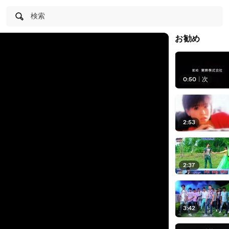
検索
お勧め
0:50
|
次
2:53
2:37
3:42