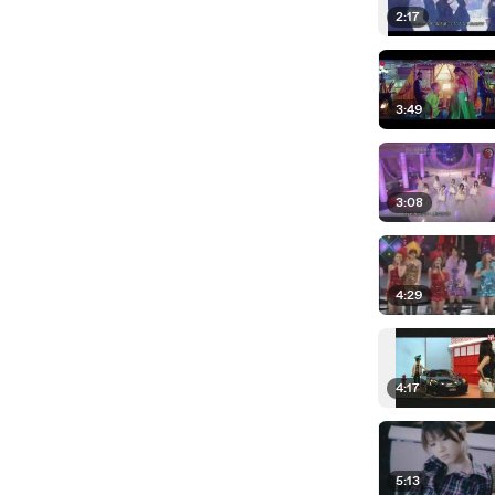
2:17
3:49
3:08
4:29
4:17
5:13