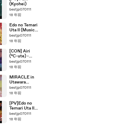
(Kyohei)
bestjp070111
18 年前
Edo no Temari
Uta II (Music
Fighter )
bestjp070111
18 年前
[CON] Airi
(°C-ute) -
First Kiss
bestjp070111
18 年前
MIRACLE in
Utawara
061022
bestjp070111
18 年前
[PV]Edo no
Temari Uta II
(江戸の手毬唄
bestjp070111
Ⅱ)
18 年前