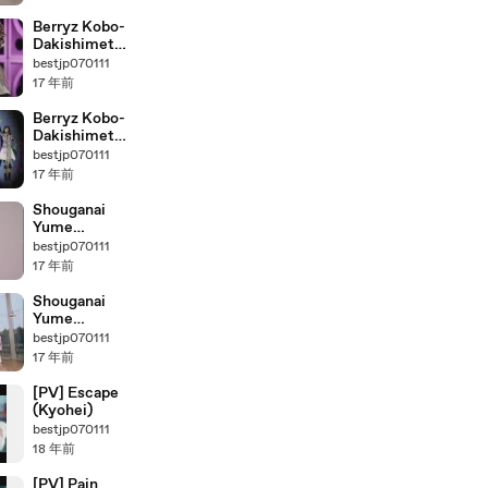
Berryz Kobo-
Dakishimete
Dakishimete
bestjp070111
(Close-up)
17 年前
Berryz Kobo-
Dakishimete
Dakishimete
bestjp070111
17 年前
Shouganai
Yume
Oibito(Close-
bestjp070111
up)
17 年前
Shouganai
Yume
Oibito(Dance
bestjp070111
Shot)
17 年前
[PV] Escape
(Kyohei)
bestjp070111
18 年前
[PV] Pain