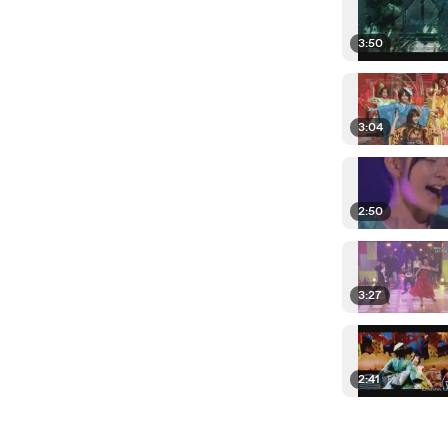
3:50
3:04
2:50
3:27
2:41