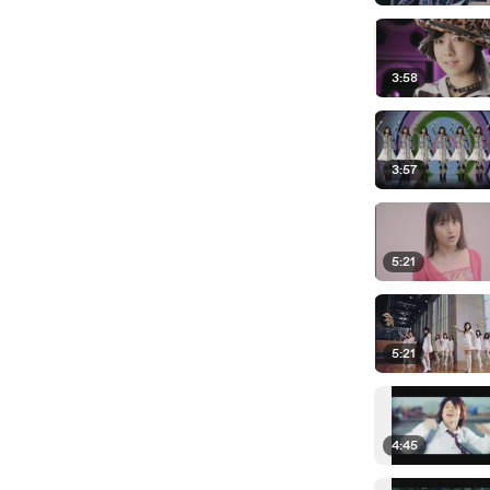
3:58
3:57
5:21
5:21
4:45