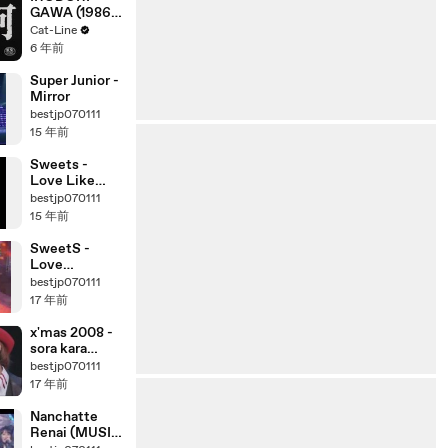
Series(360P)
GAWA (1986)
Extrait VO -
Cat-Line
JAPAN
6 年前
Super Junior -
Mirror
bestjp070111
15 年前
Sweets -
Love Like
Candy Floss
bestjp070111
(Pop Jam)
15 年前
SweetS -
Love
Raspberry
bestjp070111
Juice (AX-
17 年前
Music)
x'mas 2008 -
sora kara
oritekita
bestjp070111
shiroi hoshi
17 年前
Nanchatte
Renai (MUSIC