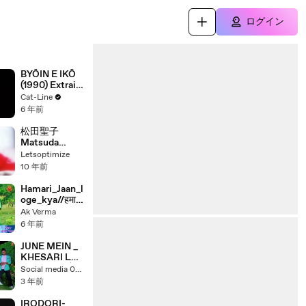
ログイン
BYÔIN E IKÔ
(1990) Extrait
VO - JAPAN
Cat-Line
6 年前
松田聖子
Matsuda
Seiko -
Letsoptimize
HAPPY
10 年前
SUNDAY
Hamari_Jaan_l
oge_kya//हमारी
जान लोगे
Ak Verma
क्या//New Song
6 年前
bhojpuri//
bhojpuri song
JUNE MEIN _
KHESARI LAL
YADAV जून में
Social media 0001
2023 LATEST
3 年前
_video _ Neha
Pathak _ T-
IRODORI-