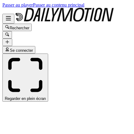
Passer au player
Passer au contenu principal
Rechercher
Se connecter
Regarder en plein écran