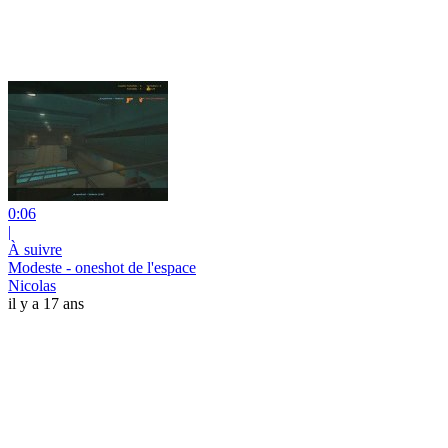
0:06
|
À suivre
Modeste - oneshot de l'espace
Nicolas
il y a 17 ans