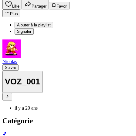
Like
Partager
Favori
Plus
Ajouter à la playlist
Signaler
Nicolas
Suivre
VOZ_001
il y a 20 ans
Catégorie
🎵