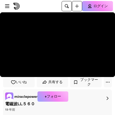
プレイヤーにスキップ
メインコンテンツにスキップ
ログイン
ブックマー
いいね
共有する
ク
+フォロー
miraclepower
電磁波LL５６０
19 年前