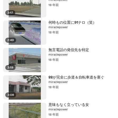
miraclepower
18 年前
3:17
何時もの位置に91テロ（笑）
miraclepower
18 年前
2:49
無言電話の発信先を特定
miraclepower
18 年前
3:19
88が完全に歩道＆自転車道を塞ぐ
miraclepower
18 年前
3:08
意味もなく立っている女
miraclepower
18 年前