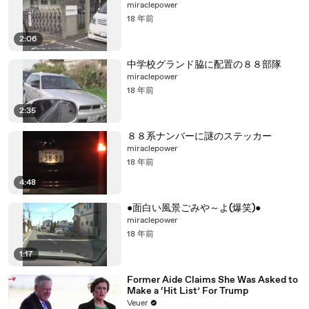
miraclepower
18 年前
2:06
中学校グランド脇に配置の８８部隊
miraclepower
18 年前
2:35
８８系ナンバーに謎のステッカー
miraclepower
18 年前
4:48
●面白い風景ごみや～よ(爆笑)●
miraclepower
18 年前
1:17
Former Aide Claims She Was Asked to
Make a ‘Hit List’ For Trump
Veuer