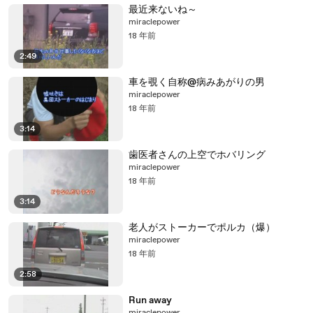
最近来ないね～
miraclepower
18 年前
2:49
車を覗く自称@病みあがりの男
miraclepower
18 年前
3:14
歯医者さんの上空でホバリング
miraclepower
18 年前
3:14
老人がストーカーでポルカ（爆）
miraclepower
18 年前
2:58
Run away