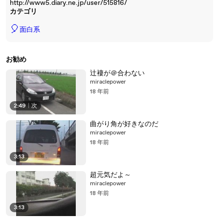
http://www5.diary.ne.jp/user/515816/
カテゴリ
🎈
面白系
お勧め
辻褄が＠合わない
miraclepower
18 年前
2:49
|
次
曲がり角が好きなのだ
miraclepower
18 年前
3:13
超元気だよ～
miraclepower
18 年前
3:13