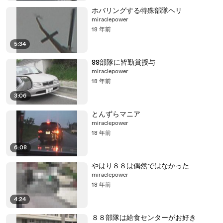
ホバリングする特殊部隊ヘリ
miraclepower
18 年前
5:34
88部隊に皆勤賞授与
miraclepower
18 年前
3:06
とんずらマニア
miraclepower
18 年前
6:08
やはり８８は偶然ではなかった
miraclepower
18 年前
4:24
８８部隊は給食センターがお好き