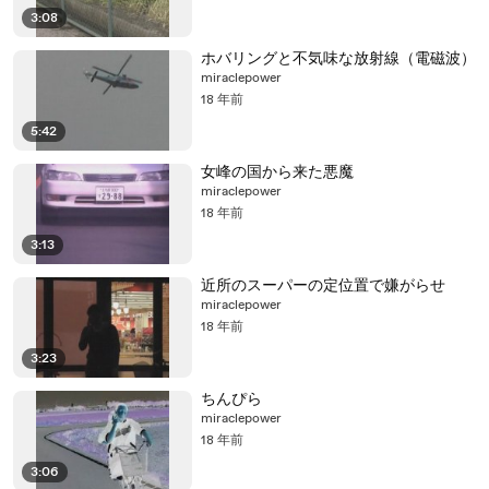
3:08
ホバリングと不気味な放射線（電磁波）
miraclepower
18 年前
5:42
女峰の国から来た悪魔
miraclepower
18 年前
3:13
近所のスーパーの定位置で嫌がらせ
miraclepower
18 年前
3:23
ちんぴら
miraclepower
18 年前
3:06