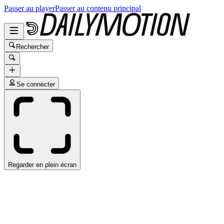
Passer au player
Passer au contenu principal
Rechercher
Se connecter
Regarder en plein écran