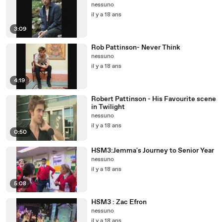
nessuno
il y a 18 ans
3:09
Rob Pattinson- Never Think
nessuno
il y a 18 ans
4:19
Robert Pattinson - His Favourite scene
in Twilight
nessuno
il y a 18 ans
0:50
HSM3:Jemma's Journey to Senior Year
nessuno
il y a 18 ans
5:08
HSM3 : Zac Efron
nessuno
il y a 18 ans