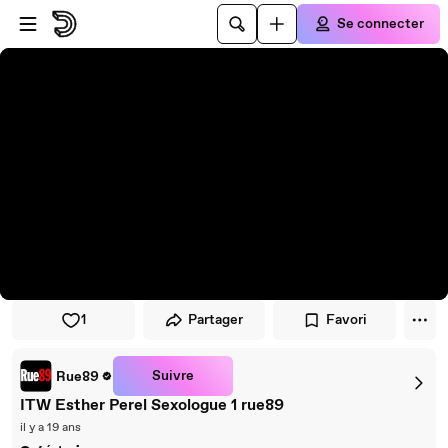
Passer au player
Passer au contenu principal
Se connecter
1
Partager
Favori
Suivre
Rue89
ITW Esther Perel Sexologue 1 rue89
il y a 19 ans