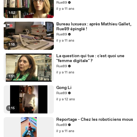
(Mars 2015, Premier Parallèle)
Rue89
il y a 11 ans
1:52
Bureau luxueux : après Mathieu Gallet,
Rue89 épinglé !
Rue89
il y a 11 ans
1:16
La question qui tue : c'est quoi une
"femme digitale" ?
Rue89
il y a 11 ans
1:51
Gong Li
Rue89
il y a 12 ans
1:15
Reportage - Chez les roboticiens mous
Rue89
il y a 11 ans