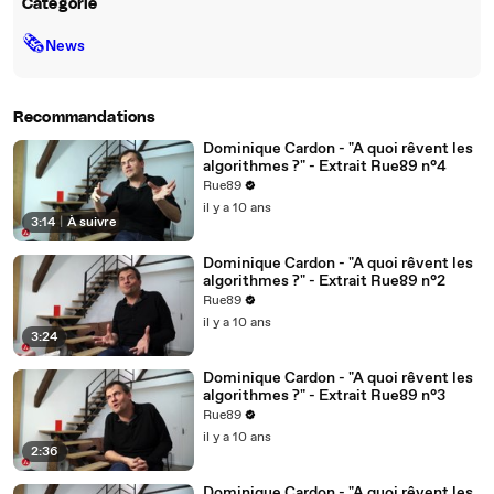
Catégorie
🗞
News
Recommandations
Dominique Cardon - "A quoi rêvent les
algorithmes ?" - Extrait Rue89 n°4
Rue89
il y a 10 ans
3:14
|
À suivre
Dominique Cardon - "A quoi rêvent les
algorithmes ?" - Extrait Rue89 n°2
Rue89
il y a 10 ans
3:24
Dominique Cardon - "A quoi rêvent les
algorithmes ?" - Extrait Rue89 n°3
Rue89
il y a 10 ans
2:36
Dominique Cardon - "A quoi rêvent les