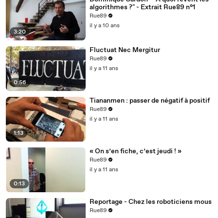
algorithmes ?" - Extrait Rue89 n°1
Rue89
il y a 10 ans
3:20
Fluctuat Nec Mergitur
Rue89
il y a 11 ans
0:56
Tiananmen : passer de négatif à positif
Rue89
il y a 11 ans
1:13
« On s’en fiche, c’est jeudi ! »
Rue89
il y a 11 ans
0:13
Reportage - Chez les roboticiens mous
Rue89