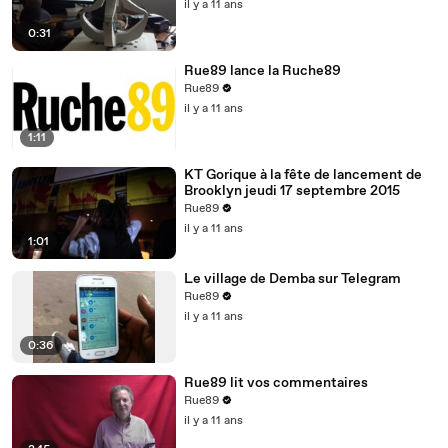
il y a 11 ans
0:31
Rue89 lance la Ruche89
Rue89
il y a 11 ans
1:11
KT Gorique à la fête de lancement de
Brooklyn jeudi 17 septembre 2015
Rue89
il y a 11 ans
1:01
Le village de Demba sur Telegram
Rue89
il y a 11 ans
0:36
Rue89 lit vos commentaires
Rue89
il y a 11 ans