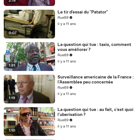
2:15
Le tir d'essai du "Patator"
Rue89
il y a 11 ans
0:07
La question qui tue : taxis, comment
vous améliorer ?
Rue89
il y a 11 ans
1:51
Surveillance americaine de la France :
l'Assemblee peu concernée
Rue89
il y a 11 ans
1:19
La question qui tue : au fait, c'est quoi
l'uberisation ?
Rue89
il y a 11 ans
1:10