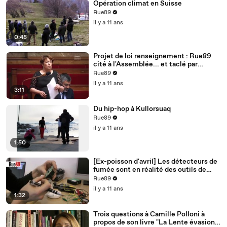
Opération climat en Suisse
Rue89
il y a 11 ans
0:45
Projet de loi renseignement : Rue89
cité à l'Assemblée... et taclé par
Bernard Cazeneuve
Rue89
il y a 11 ans
3:11
Du hip-hop à Kullorsuaq
Rue89
il y a 11 ans
1:50
[Ex-poisson d'avril] Les détecteurs de
fumée sont en réalité des outils de
surveillance
Rue89
il y a 11 ans
1:32
Trois questions à Camille Polloni à
propos de son livre "La Lente évasion"