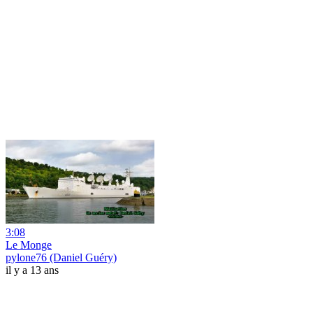
3:08
Le Monge
pylone76 (Daniel Guéry)
il y a 13 ans