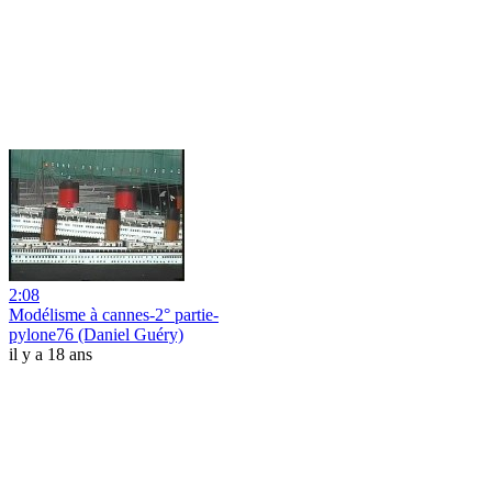
2:08
Modélisme à cannes-2° partie-
pylone76 (Daniel Guéry)
il y a 18 ans