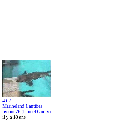
4:02
Marineland à antibes
pylone76 (Daniel Guéry)
il y a 18 ans