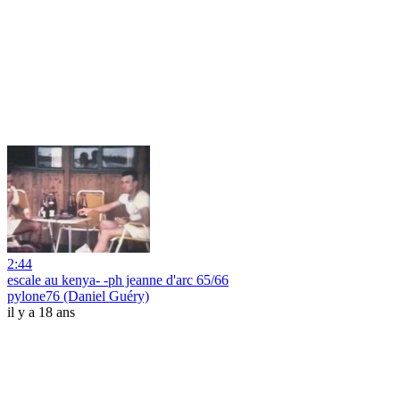
2:44
escale au kenya- -ph jeanne d'arc 65/66
pylone76 (Daniel Guéry)
il y a 18 ans