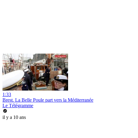
1:33
Brest. La Belle Poule part vers la Méditerranée
Le Télégramme
il y a 10 ans