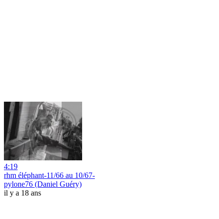
4:19
rhm éléphant-11/66 au 10/67-
pylone76 (Daniel Guéry)
il y a 18 ans