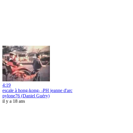
4:19
escale à hong-kong- -PH jeanne d'arc
pylone76 (Daniel Guéry)
il y a 18 ans