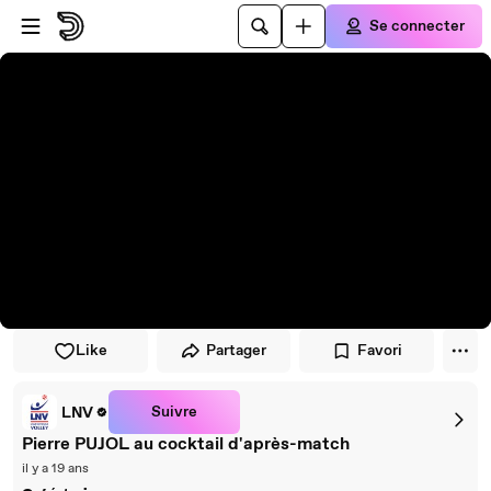
Passer au player
Passer au contenu principal
Se connecter
Like
Partager
Favori
Suivre
LNV
Pierre PUJOL au cocktail d'après-match
il y a 19 ans