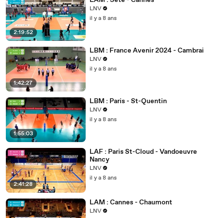
LAM : Sète - Cannes
LNV
il y a 8 ans
2:19:52
LBM : France Avenir 2024 - Cambrai
LNV
il y a 8 ans
1:42:27
LBM : Paris - St-Quentin
LNV
il y a 8 ans
1:55:03
LAF : Paris St-Cloud - Vandoeuvre
Nancy
LNV
il y a 8 ans
2:41:28
LAM : Cannes - Chaumont
LNV