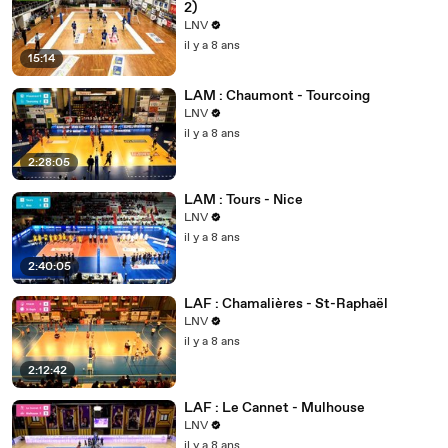
2)
LNV
il y a 8 ans
15:14
LAM : Chaumont - Tourcoing
LNV
il y a 8 ans
2:28:05
LAM : Tours - Nice
LNV
il y a 8 ans
2:40:05
LAF : Chamalières - St-Raphaël
LNV
il y a 8 ans
2:12:42
LAF : Le Cannet - Mulhouse
LNV
il y a 8 ans