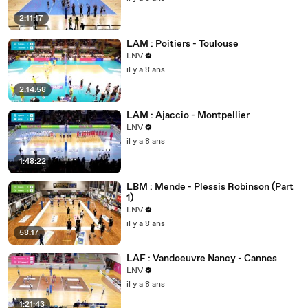
2:11:17
LAM : Poitiers - Toulouse
LNV
il y a 8 ans
2:14:58
LAM : Ajaccio - Montpellier
LNV
il y a 8 ans
1:48:22
LBM : Mende - Plessis Robinson (Part
1)
LNV
il y a 8 ans
58:17
LAF : Vandoeuvre Nancy - Cannes
LNV
il y a 8 ans
1:21:43