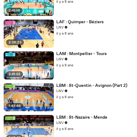
il y a 8 ans
2:41:16
LAF : Quimper - Béziers
LNV
il y a 8 ans
2:39:23
LAM : Montpellier - Tours
LNV
il y a 8 ans
2:41:55
LBM : St-Quentin - Avignon (Part 2)
LNV
il y a 8 ans
1:42:49
LBM : St-Nazaire - Mende
LNV
il y a 8 ans