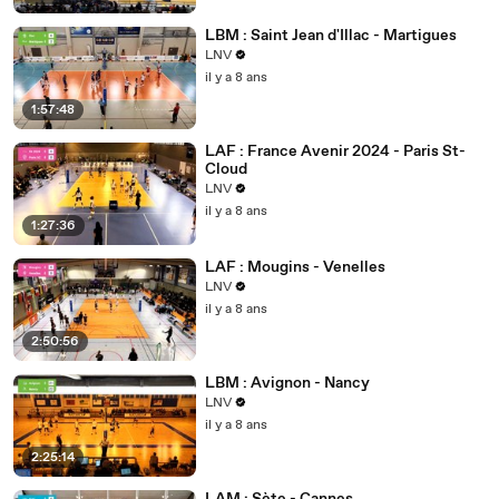
LBM : Saint Jean d'Illac - Martigues
LNV
il y a 8 ans
1:57:48
LAF : France Avenir 2024 - Paris St-
Cloud
LNV
il y a 8 ans
1:27:36
LAF : Mougins - Venelles
LNV
il y a 8 ans
2:50:56
LBM : Avignon - Nancy
LNV
il y a 8 ans
2:25:14