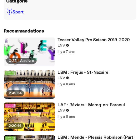
Catégorie
🥇
Sport
Recommandations
Teaser Volley Pro Saison 2019-2020
LNV
il y a 7 ans
0:22
|
À suivre
LBM : Fréjus - St-Nazaire
LNV
il y a 8 ans
2:45:34
LAF : Béziers - Marcq-en-Baroeul
LNV
il y a 8 ans
2:20:14
LBM : Mende - Plessis Robinson (Part