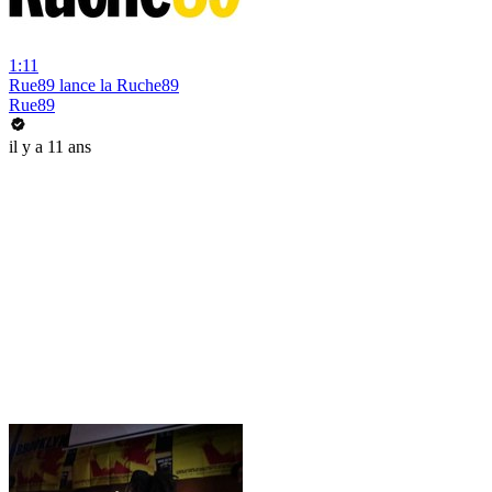
1:11
Rue89 lance la Ruche89
Rue89
il y a 11 ans