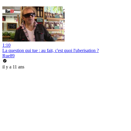
1:10
La question qui tue : au fait, c'est quoi l'uberisation ?
Rue89
il y a 11 ans