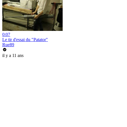
0:07
Le tir d'essai du "Patator"
Rue89
il y a 11 ans