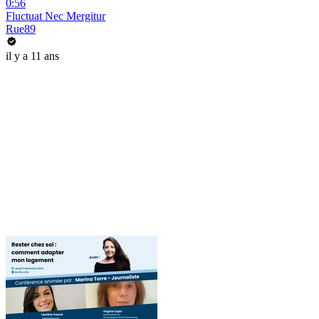
0:56
Fluctuat Nec Mergitur
Rue89
il y a 11 ans