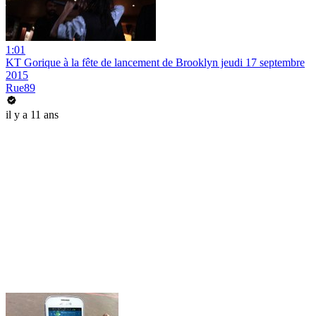
1:01
KT Gorique à la fête de lancement de Brooklyn jeudi 17 septembre
2015
Rue89
il y a 11 ans