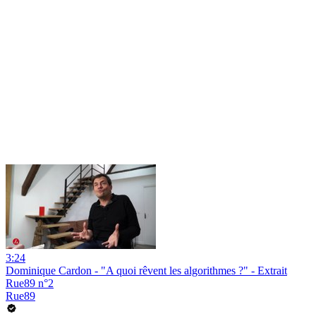
3:24
Dominique Cardon - "A quoi rêvent les algorithmes ?" - Extrait
Rue89 n°2
Rue89