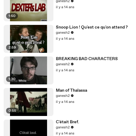
ganesh2
il y a 14 ans
1:50
Snoop Lion ! Qu'est ce qu'on attend ?
ganesh2
il y a 14 ans
2:59
BREAKING BAD CHARACTERS
ganesh2
il y a 14 ans
1:30
Man of Thalassa
ganesh2
il y a 14 ans
0:55
C'était Bref.
ganesh2
il y a 14 ans