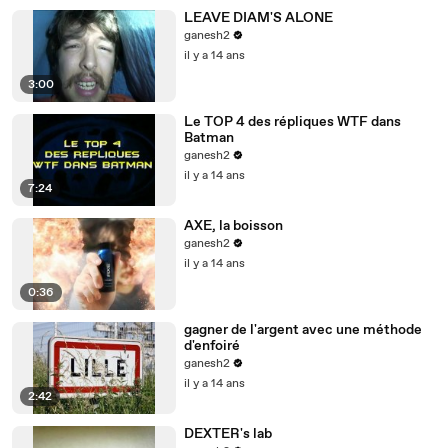
LEAVE DIAM'S ALONE
ganesh2
il y a 14 ans
3:00
Le TOP 4 des répliques WTF dans
Batman
ganesh2
il y a 14 ans
7:24
AXE, la boisson
ganesh2
il y a 14 ans
0:36
gagner de l'argent avec une méthode
d'enfoiré
ganesh2
il y a 14 ans
2:42
DEXTER's lab