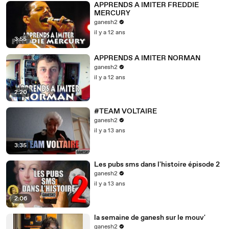
APPRENDS A IMITER FREDDIE
MERCURY
ganesh2
il y a 12 ans
3:55
APPRENDS A IMITER NORMAN
ganesh2
il y a 12 ans
2:20
#TEAM VOLTAIRE
ganesh2
il y a 13 ans
3:35
Les pubs sms dans l'histoire épisode 2
ganesh2
il y a 13 ans
2:06
la semaine de ganesh sur le mouv'
ganesh2