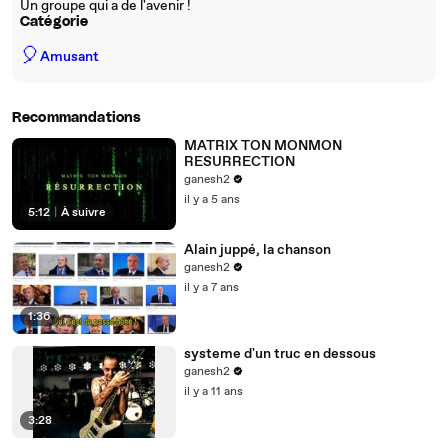
Un groupe qui a de l'avenir !
Catégorie
🎈
Amusant
Recommandations
MATRIX TON MONMON
RESURRECTION
ganesh2
il y a 5 ans
5:12
|
À suivre
Alain juppé, la chanson
ganesh2
il y a 7 ans
1:36
systeme d'un truc en dessous
ganesh2
il y a 11 ans
3:28