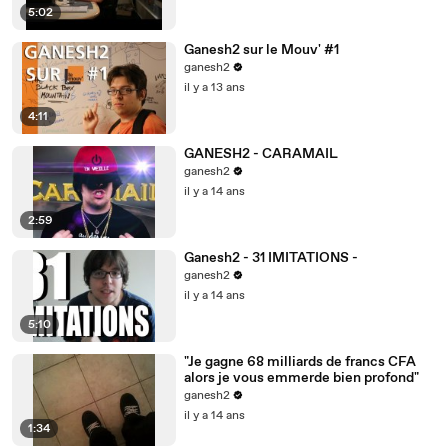
5:02
Ganesh2 sur le Mouv' #1
ganesh2
il y a 13 ans
4:11
GANESH2 - CARAMAIL
ganesh2
il y a 14 ans
2:59
Ganesh2 - 31 IMITATIONS -
ganesh2
il y a 14 ans
5:10
"Je gagne 68 milliards de francs CFA
alors je vous emmerde bien profond"
ganesh2
il y a 14 ans
1:34