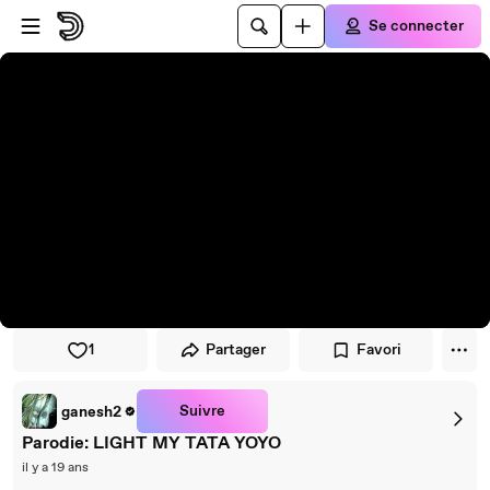
Passer au player
Passer au contenu principal
Se connecter
1
Partager
Favori
Suivre
ganesh2
Parodie: LIGHT MY TATA YOYO
il y a 19 ans