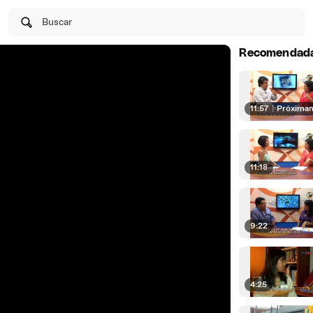
Buscar
Recomendad
11:57
|
Próxima
11:18
9:22
4:25