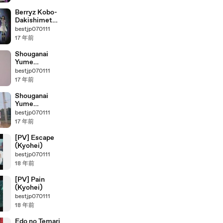
Berryz Kobo-
Dakishimete
Dakishimete
bestjp070111
17 年前
Shouganai
Yume
Oibito(Close-
bestjp070111
up)
17 年前
Shouganai
Yume
Oibito(Dance
bestjp070111
Shot)
17 年前
[PV] Escape
(Kyohei)
bestjp070111
18 年前
[PV] Pain
(Kyohei)
bestjp070111
18 年前
Edo no Temari