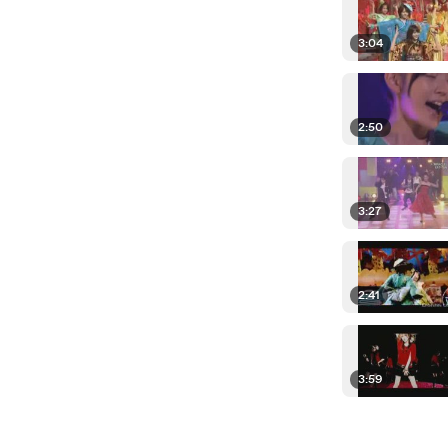
3:04
2:50
3:27
2:41
3:59