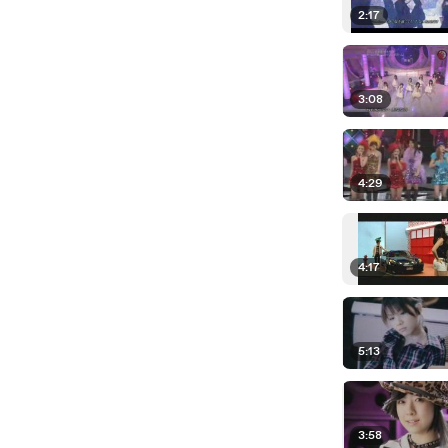
2:17
3:08
4:29
4:17
5:13
3:58