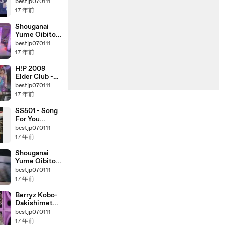
FIGHTER)
bestjp070111
17 年前
Shouganai
Yume Oibito
(Music
bestjp070111
Fighter)
17 年前
H!P 2009
Elder Club -
Never Forget
bestjp070111
17 年前
SS501 - Song
For You
Remix
bestjp070111
17 年前
Shouganai
Yume Oibito
(Drama Ver)
bestjp070111
17 年前
Berryz Kobo-
Dakishimete
Dakishimete
bestjp070111
(Close-up)
17 年前