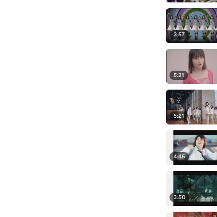
3:57
5:21
5:21
4:45
3:50