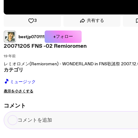
3
共有する
+フォロー
bestjp070111
20071205 FNS -02 Remioromen
19 年前
レミオロメン(Remioromen) - WONDERLAND in FNS歌謠祭 2007.12.
カテゴリ
🎵
ミュージック
表示を小さくする
コメント
コ
メ
ン