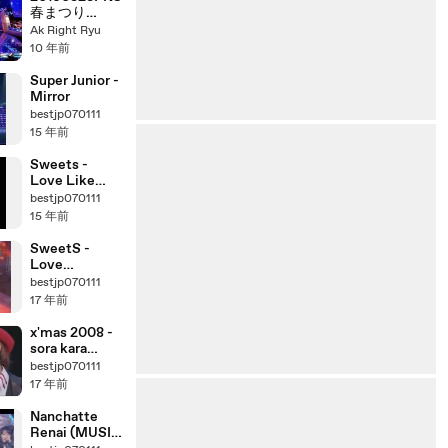
春まつり
PERFECT
Ak Right Ryu
HUMAN オリ
10 年前
ラジ
（RADIOFISH
Super Junior -
）
Mirror
bestjp070111
15 年前
Sweets -
Love Like
Candy Floss
bestjp070111
(Pop Jam)
15 年前
SweetS -
Love
Raspberry
bestjp070111
Juice (AX-
17 年前
Music)
x'mas 2008 -
sora kara
oritekita
bestjp070111
shiroi hoshi
17 年前
Nanchatte
Renai (MUSIC