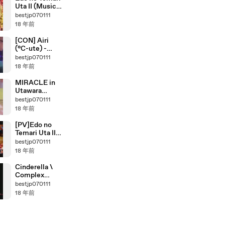
Uta II (Music
Fighter )
bestjp070111
18 年前
[CON] Airi
(°C-ute) -
First Kiss
bestjp070111
18 年前
MIRACLE in
Utawara
061022
bestjp070111
18 年前
[PV]Edo no
Temari Uta II
(江戸の手毬唄
bestjp070111
Ⅱ)
18 年前
Cinderella \
Complex
(Rolling
bestjp070111
Version)
18 年前