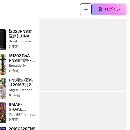
ログイン
【2023FNS歌
謡祭】LUNA
SEA「ROSIER」
Breaking news
2023年12月6
3 年前
日
151202 BoA
FNS歌謡祭 -
メリクリ
Bebuidoi94
11 年前
FNS歌の夏祭
り2015 7月29
日 flower×森
Miguel Cannon
高千里
10 年前
SMAP-
SHAKE
2013FNS歌謡
DonaldThomas4860
祭
9 年前
20160328FNS