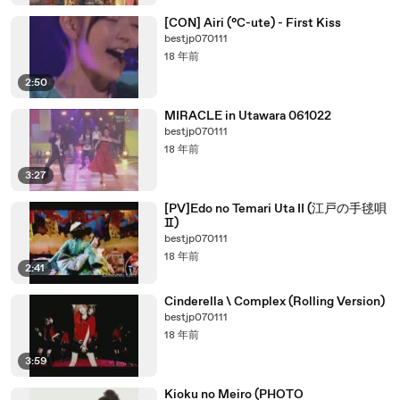
[CON] Airi (°C-ute) - First Kiss
bestjp070111
18 年前
2:50
MIRACLE in Utawara 061022
bestjp070111
18 年前
3:27
[PV]Edo no Temari Uta II (江戸の手毬唄
Ⅱ)
bestjp070111
18 年前
2:41
Cinderella \ Complex (Rolling Version)
bestjp070111
18 年前
3:59
Kioku no Meiro (PHOTO