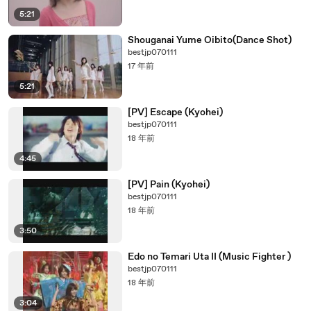
5:21
Shouganai Yume Oibito(Dance Shot)
bestjp070111
17 年前
5:21
[PV] Escape (Kyohei)
bestjp070111
18 年前
4:45
[PV] Pain (Kyohei)
bestjp070111
18 年前
3:50
Edo no Temari Uta II (Music Fighter )
bestjp070111
18 年前
3:04