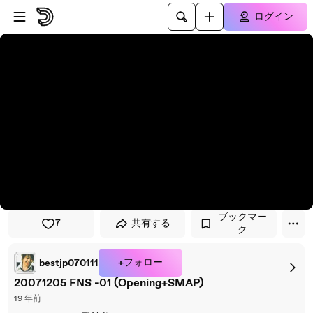
プレイヤーにスキップ
メインコンテンツにスキップ
ログイン
ブックマー
7
共有する
ク
+フォロー
bestjp070111
20071205 FNS -01 (Opening+SMAP)
19 年前