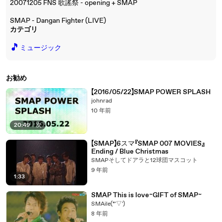
20071205 FNS 歌謠祭 - opening + SMAP
SMAP - Dangan Fighter (LIVE)
カテゴリ
🎵
ミュージック
お勧め
【2016/05/22】SMAP POWER SPLASH
johnrad
10 年前
20:49
|
次
【SMAP】6スマ『SMAP 007 MOVIES』
Ending / Blue Christmas
SMAPそしてドアラと12球団マスコット
9 年前
1:33
SMAP This is love~GIFT of SMAP~
SMAile(*'▽')
8 年前