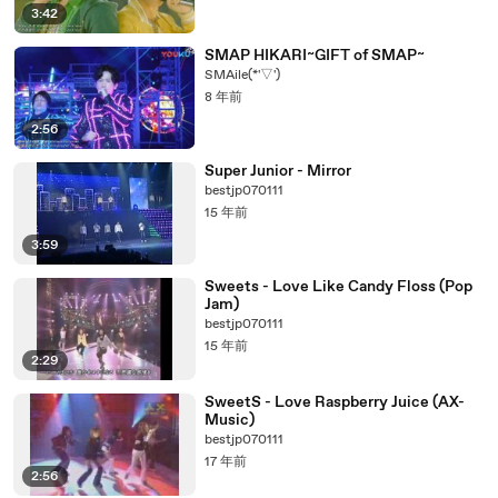
3:42
SMAP HIKARI~GIFT of SMAP~
SMAile(*'▽')
8 年前
2:56
Super Junior - Mirror
bestjp070111
15 年前
3:59
Sweets - Love Like Candy Floss (Pop
Jam)
bestjp070111
15 年前
2:29
SweetS - Love Raspberry Juice (AX-
Music)
bestjp070111
17 年前
2:56