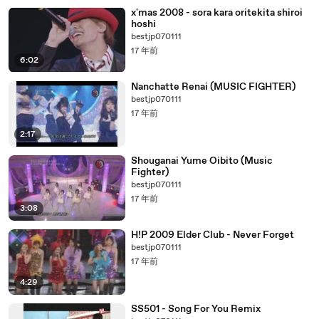
x'mas 2008 - sora kara oritekita shiroi
hoshi
bestjp070111
17 年前
6:02
Nanchatte Renai (MUSIC FIGHTER)
bestjp070111
17 年前
2:17
Shouganai Yume Oibito (Music
Fighter)
bestjp070111
17 年前
3:08
H!P 2009 Elder Club - Never Forget
bestjp070111
17 年前
4:29
SS501 - Song For You Remix