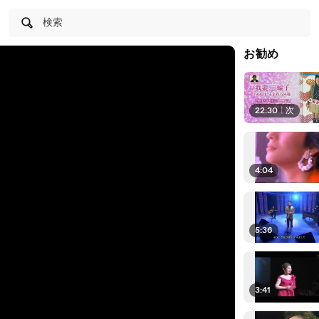
検索
お勧め
22:30
|
次
4:04
5:36
3:41