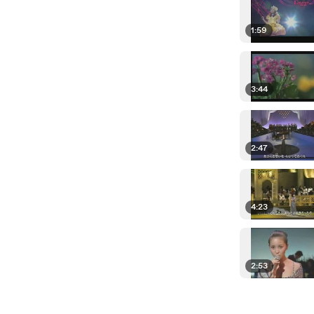
1:59
3:44
2:47
4:23
2:53