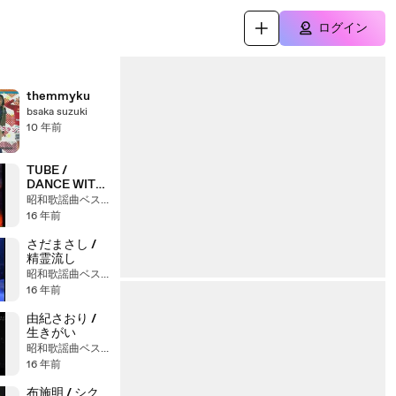
ログイン
themmyku
bsaka suzuki
10 年前
TUBE /
DANCE WITH
YOU
昭和歌謡曲ベストヒット大全集
16 年前
さだまさし /
精霊流し
昭和歌謡曲ベストヒット大全集
16 年前
由紀さおり /
生きがい
昭和歌謡曲ベストヒット大全集
16 年前
布施明 / シク