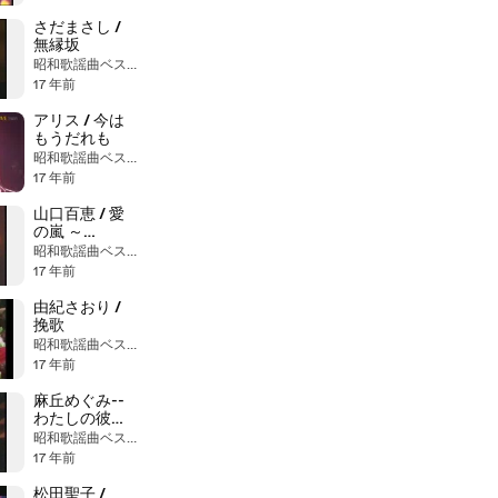
さだまさし /
無縁坂
昭和歌謡曲ベストヒット大全集
17 年前
アリス / 今は
もうだれも
昭和歌謡曲ベストヒット大全集
17 年前
山口百恵 / 愛
の嵐 ～
Jealousy
昭和歌謡曲ベストヒット大全集
Storm～
17 年前
由紀さおり /
挽歌
昭和歌謡曲ベストヒット大全集
17 年前
麻丘めぐみ--
わたしの彼は
左きき
昭和歌謡曲ベストヒット大全集
17 年前
松田聖子 /