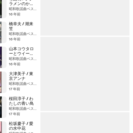
ラメンのかほ
り
昭和歌謡曲ベストヒット大全集
16 年前
橋幸夫 / 潮来
笠
昭和歌謡曲ベストヒット大全集
16 年前
山本コウタロ
ーとウイーク
エンド / 岬め
昭和歌謡曲ベストヒット大全集
ぐり
16 年前
大津美子 / 東
京アンナ
昭和歌謡曲ベストヒット大全集
17 年前
桜田淳子 / わ
たしの青い鳥
昭和歌謡曲ベストヒット大全集
17 年前
松坂慶子 / 愛
の水中花