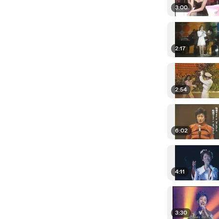
3:00
2:17
2:54
6:02
4:11
3:30