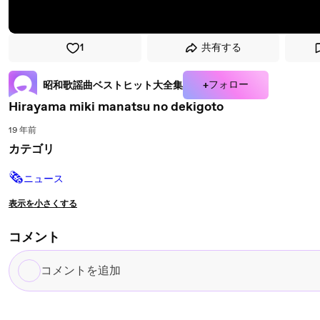
1
共有する
+フォロー
昭和歌謡曲ベストヒット大全集
Hirayama miki manatsu no dekigoto
19 年前
カテゴリ
🗞
ニュース
表示を小さくする
コメント
コ
メ
ン
ト