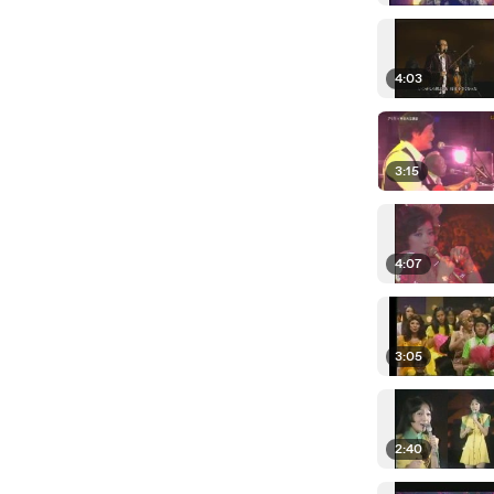
4:03
3:15
4:07
3:05
2:40