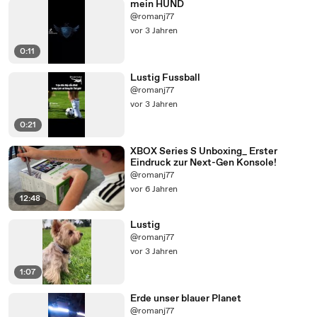
mein HUND
@romanj77
vor 3 Jahren
0:11
Lustig Fussball
@romanj77
vor 3 Jahren
0:21
XBOX Series S Unboxing_ Erster
Eindruck zur Next-Gen Konsole!
@romanj77
vor 6 Jahren
12:48
Lustig
@romanj77
vor 3 Jahren
1:07
Erde unser blauer Planet
@romanj77