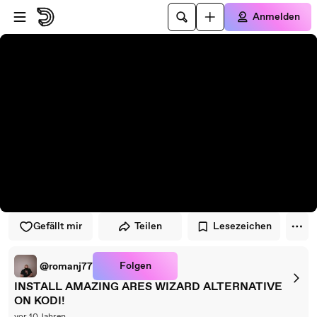
Zum Player springen
Zum Hauptinhalt springen
Anmelden
Gefällt mir
Teilen
Lesezeichen
Folgen
@romanj77
INSTALL AMAZING ARES WIZARD ALTERNATIVE
ON KODI!