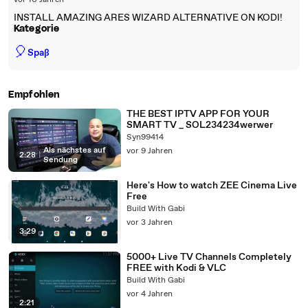
vor 10 Jahren
INSTALL AMAZING ARES WIZARD ALTERNATIVE ON KODI!
Kategorie
🎈
Spaß
Empfohlen
THE BEST IPTV APP FOR YOUR
SMART TV _ SOL234234werwer
Syn99414
Als nächstes auf
vor 9 Jahren
2:28
|
Sendung
Here's How to watch ZEE Cinema Live
Free
Build With Gabi
vor 3 Jahren
3:29
5000+ Live TV Channels Completely
FREE with Kodi & VLC
Build With Gabi
vor 4 Jahren
2:21