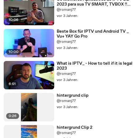
2023 para sua TV SMART, TVBOX !!
[DESCUBRA AGORA]
@romanj77
vor 3 Jahren
10:06
Beste Box für IPTV und Android TV _
Vu+ YAY Go Pro
@romanj77
vor 3 Jahren
10:00
What is IPTV_ - How to tell if it is legal
2023
@romanj77
vor 3 Jahren
6:51
hintergrund clip
@romanj77
vor 3 Jahren
0:26
hintergrund Clip 2
@romanj77