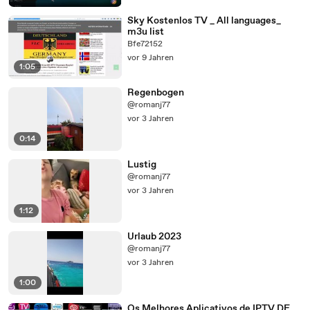
Sky Kostenlos TV _ All languages_
m3u list
Bfe72152
vor 9 Jahren
1:05
Regenbogen
@romanj77
vor 3 Jahren
0:14
Lustig
@romanj77
vor 3 Jahren
1:12
Urlaub 2023
@romanj77
vor 3 Jahren
1:00
Os Melhores Aplicativos de IPTV DE