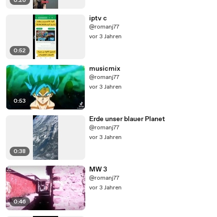
0:26
iptv c
@romanj77
vor 3 Jahren
0:52
musicmix
@romanj77
vor 3 Jahren
0:53
Erde unser blauer Planet
@romanj77
vor 3 Jahren
0:38
MW 3
@romanj77
vor 3 Jahren
0:46