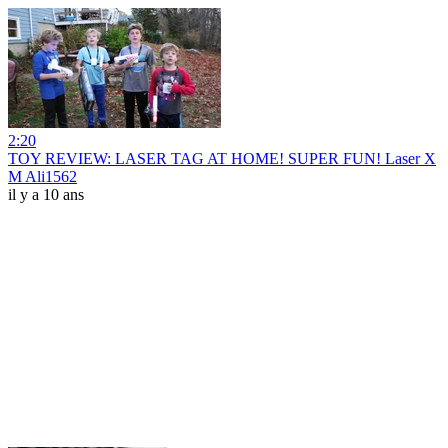
2:20
TOY REVIEW: LASER TAG AT HOME! SUPER FUN! Laser X
M Ali1562
il y a 10 ans