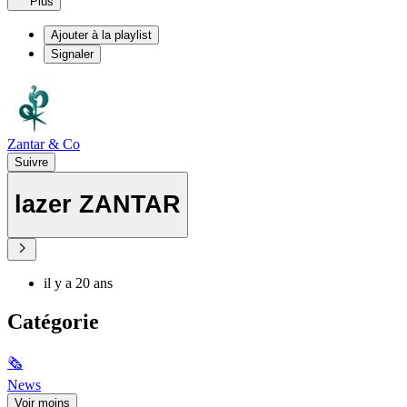
Plus
Ajouter à la playlist
Signaler
Zantar & Co
Suivre
lazer ZANTAR
il y a 20 ans
Catégorie
🗞
News
Voir moins