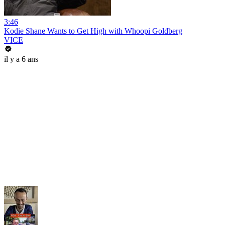
3:46
Kodie Shane Wants to Get High with Whoopi Goldberg
VICE
il y a 6 ans