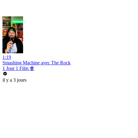
1:19
Smashing Machine avec The Rock
1 Jour 1 Film 🍿
il y a 3 jours