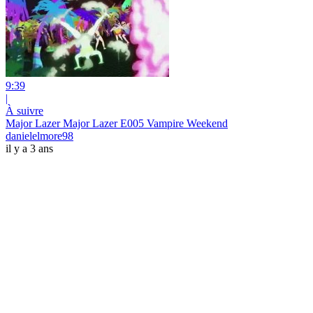
9:39
|
À suivre
Major Lazer Major Lazer E005 Vampire Weekend
danielelmore98
il y a 3 ans