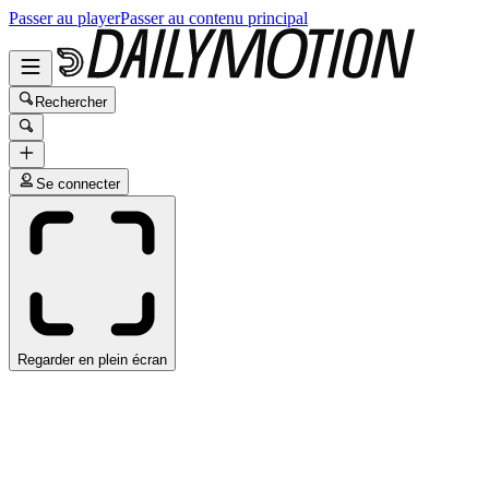
Passer au player
Passer au contenu principal
Rechercher
Se connecter
Regarder en plein écran