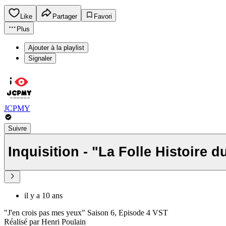
Like
Partager
Favori
Plus
Ajouter à la playlist
Signaler
JCPMY
Suivre
Inquisition - "La Folle Histoir
il y a 10 ans
"J'en crois pas mes yeux" Saison 6, Episode 4 VST
Réalisé par Henri Poulain