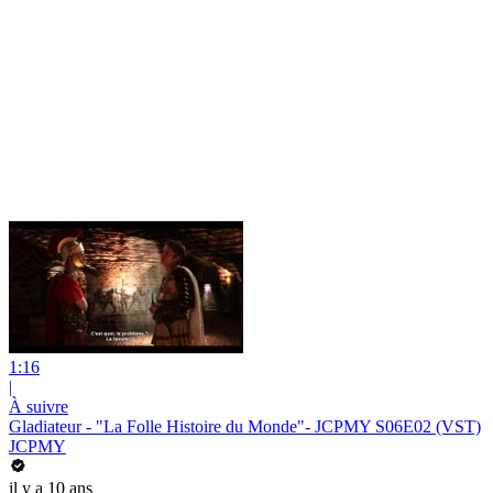
1:16
|
À suivre
Gladiateur - "La Folle Histoire du Monde"- JCPMY S06E02 (VST)
JCPMY
il y a 10 ans